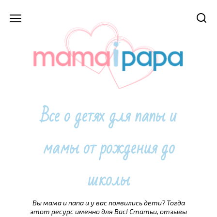
Перейти
к
содержанию
Все о детях для папы и
мамы от рождения до
школы
Вы мама и папа и у вас появились дети? Тогда
этот ресурс именно для Вас! Статьи, отзывы