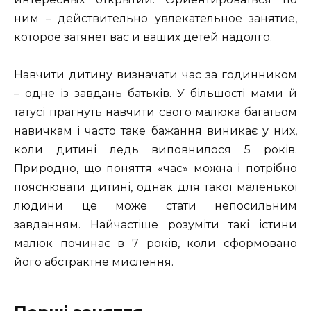
ним – действительно увлекательное занятие,
которое затянет вас и ваших детей надолго.
Навчити дитину визначати час за годинником
– одне із завдань батьків. У більшості мами й
татусі прагнуть навчити свого малюка багатьом
навичкам і часто таке бажання виникає у них,
коли дитині ледь виповнилося 5 років.
Природно, що поняття «час» можна і потрібно
пояснювати дитині, однак для такої маленької
людини це може стати непосильним
завданням. Найчастіше розуміти такі істини
малюк починає в 7 років, коли сформовано
його абстрактне мислення.