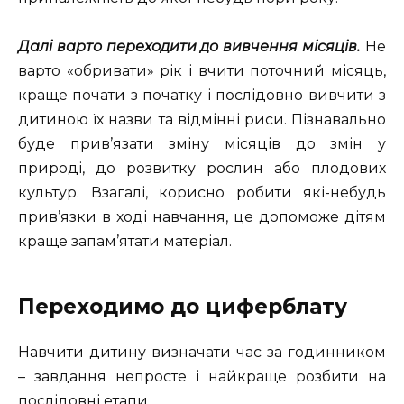
Далі варто переходити до вивчення місяців.
Не
варто «обривати» рік і вчити поточний місяць,
краще почати з початку і послідовно вивчити з
дитиною їх назви та відмінні риси. Пізнавально
буде прив’язати зміну місяців до змін у
природі, до розвитку рослин або плодових
культур. Взагалі, корисно робити які-небудь
прив’язки в ході навчання, це допоможе дітям
краще запам’ятати матеріал.
Переходимо до циферблату
Навчити дитину визначати час за годинником
– завдання непросте і найкраще розбити на
послідовні етапи.