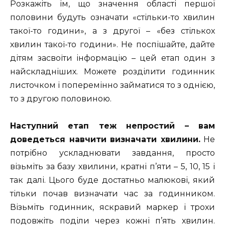
Розкажіть їм, що значення області першої
половини будуть означати «стільки-то хвилин
такої-то години», а з другої – «без стількох
хвилин такої-то години». Не поспішайте, дайте
дітям засвоїти інформацію – цей етап один з
найскладніших. Можете розділити годинник
листочком і поперемінно займатися то з однією,
то з другою половиною.
Наступний етап теж непростий – вам
доведеться навчити визначати хвилини.
Не
потрібно ускладнювати завдання, просто
візьміть за базу хвилини, кратні п’яти – 5, 10, 15 і
так далі. Цього буде достатньо малюкові, який
тільки почав визначати час за годинником.
Візьміть годинник, яскравий маркер і трохи
подовжіть поділи через кожні п’ять хвилин.