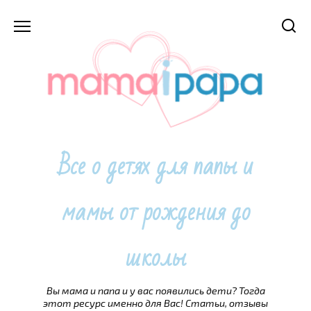
Перейти
к
содержанию
Все о детях для папы и
мамы от рождения до
школы
Вы мама и папа и у вас появились дети? Тогда
этот ресурс именно для Вас! Статьи, отзывы