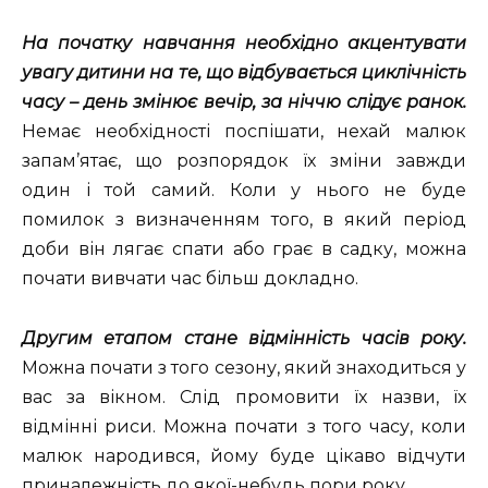
На початку навчання необхідно акцентувати
увагу дитини на те, що відбувається циклічність
часу – день змінює вечір, за ніччю слідує ранок.
Немає необхідності поспішати, нехай малюк
запам’ятає, що розпорядок їх зміни завжди
один і той самий. Коли у нього не буде
помилок з визначенням того, в який період
доби він лягає спати або грає в садку, можна
почати вивчати час більш докладно.
Другим етапом стане відмінність часів року.
Можна почати з того сезону, який знаходиться у
вас за вікном. Слід промовити їх назви, їх
відмінні риси. Можна почати з того часу, коли
малюк народився, йому буде цікаво відчути
приналежність до якої-небудь пори року.