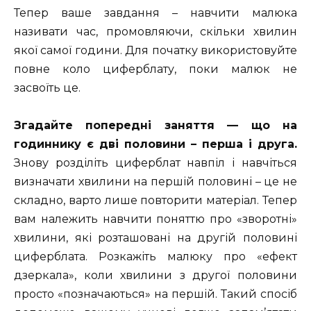
Тепер ваше завдання – навчити малюка
називати час, промовляючи, скільки хвилин
якої самої години. Для початку використовуйте
повне коло циферблату, поки малюк не
засвоїть це.
Згадайте попередні заняття — що на
годиннику є дві половини – перша і друга.
Знову розділіть циферблат навпіл і навчіться
визначати хвилини на першій половині – це не
складно, варто лише повторити матеріал. Тепер
вам належить навчити поняттю про «зворотні»
хвилини, які розташовані на другій половині
циферблата. Розкажіть малюку про «ефект
дзеркала», коли хвилини з другої половини
просто «позначаються» на першій. Такий спосіб