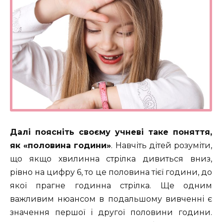
Далі поясніть своєму учневі таке поняття,
як «половина години»
. Навчіть дітей розуміти,
що якщо хвилинна стрілка дивиться вниз,
рівно на цифру 6, то це половина тієї години, до
якої прагне годинна стрілка. Ще одним
важливим нюансом в подальшому вивченні є
значення першої і другої половини години.