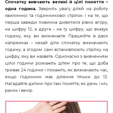
Спочатку вивчають великі й цілі поняття –
одна година.
Зверніть увагу дітей на роботу
хвилинної та годинникової стрілок і на те, що
перша завжди повинна дивитися рівно вгору,
на цифру 12, а друга – на ту цифру, що вказує
годину, яку ви визначаєте. Працюйте в двох
напрямках – нехай діти спочатку визначають
годину, а згодом самі встановлюють стрілку на
цифру, яку ви назвете. Одночасно з вивченням
цілої години розкажіть дітям про те, що доба
триває 24 години і покажіть, як визначають час,
якщо годинник має ділення тільки до 12.
Нагадайте дитині про такі поняття, як день і ніч,
ранок і вечір.