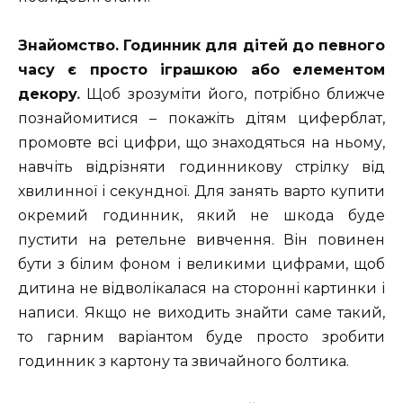
Знайомство. Годинник для дітей до певного
часу є просто іграшкою або елементом
декору
.
Щоб зрозуміти його, потрібно ближче
познайомитися – покажіть дітям циферблат,
промовте всі цифри, що знаходяться на ньому,
навчіть відрізняти годинникову стрілку від
хвилинної і секундної. Для занять варто купити
окремий годинник, який не шкода буде
пустити на ретельне вивчення. Він повинен
бути з білим фоном і великими цифрами, щоб
дитина не відволікалася на сторонні картинки і
написи. Якщо не виходить знайти саме такий,
то гарним варіантом буде просто зробити
годинник з картону та звичайного болтика.