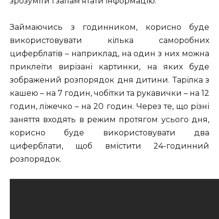
зрозуміти і запам’ятати інформацію.
Займаючись з годинником, корисно буде
використовувати кілька саморобних
циферблатів – наприклад, на один з них можна
приклеїти вирізані картинки, на яких буде
зображений розпорядок дня дитини. Тарілка з
кашею – на 7 годин, чобітки та рукавички – на 12
годин, ліжечко – на 20 годин. Через те, що різні
заняття входять в режим протягом усього дня,
корисно буде використовувати два
циферблати, щоб вмістити 24-годинний
розпорядок.