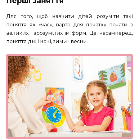
Перші заняття
Для того, щоб навчити дітей розуміти такі
поняття як «час», варто для початку почати з
великих і зрозумілих їм форм. Це, насамперед,
поняття дні і ночі, зими і весни.