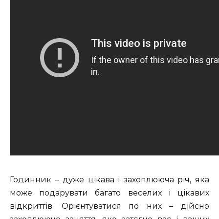
Годинник – дуже цікава і захоплююча річ, яка
може подарувати багато веселих і цікавих
відкриттів. Орієнтуватися по них – дійсно