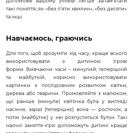
допоможе вашому учневі легше запам’ятати
такі поняття, як «без п’яти хвилин», «без десяти»
та інші.
Навчаємось, граючись
Для того, щоб зрозуміти хід часу, краще всього
використовувати з дитиною ігрові
форми. Вивчаючи часи – минулий, теперішній
та майбутній, корисно використовувати
картинки з послідовним розвитком квітки,
дерева або тварини. Промовляйте з малюком,
що раніше (минуле) квіточка була у вигляді
насіння, зараз (теперішнє) вона — росточок, а
потім (майбутнє) у неї розпуститься бутон. Такі
наочні заняття-ігри допоможуть дитині краще