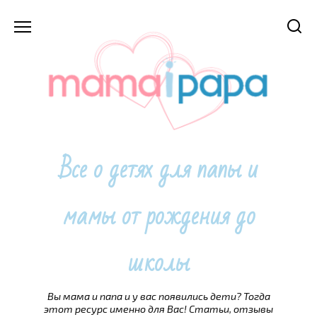
Перейти
к
содержанию
Все о детях для папы и
мамы от рождения до
школы
Вы мама и папа и у вас появились дети? Тогда
этот ресурс именно для Вас! Статьи, отзывы