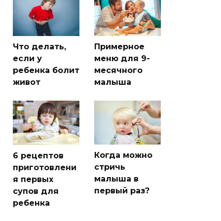
Что делать,
Примерное
если у
меню для 9-
ребенка болит
месячного
живот
малыша
Когда можно
6 рецептов
стричь
приготовлени
малыша в
я первых
первый раз?
супов для
ребенка