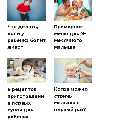
Что делать,
Примерное
если у
меню для 9-
ребенка болит
месячного
живот
малыша
Когда можно
6 рецептов
стричь
приготовлени
малыша в
я первых
первый раз?
супов для
ребенка