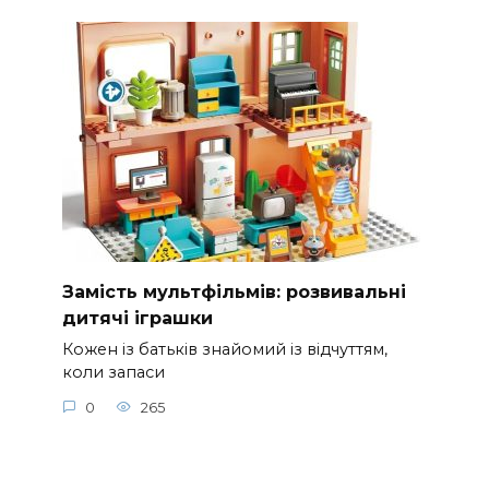
Замість мультфільмів: розвивальні
дитячі іграшки
Кожен із батьків знайомий із відчуттям,
коли запаси
0
265