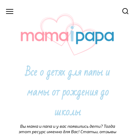
Перейти
к
содержанию
Все о детях для папы и
мамы от рождения до
школы
Вы мама и папа и у вас появились дети? Тогда
этот ресурс именно для Вас! Статьи, отзывы