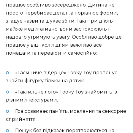
працює особливо зосереджено. Дитина не
просто перебирає деталі, а порівнює форми,
згадує назви та шукає збіги. Такі ігри діють
майже медитативно: вони заспокоюють і
надовго утримують увагу. Особливо добре це
працює у віці, коли дітям важливо все
помацати та перевірити самостійно:
«Таємниче відерце» Tooky Toy пропонує
знайти фігурку тільки на дотик.
«Тактильне лото» Tooky Toy знайомить із
різними текстурами.
Гра розвиває пам’ять, мовлення та сенсорне
сприйняття.
Пошук без підказок перетворюється на