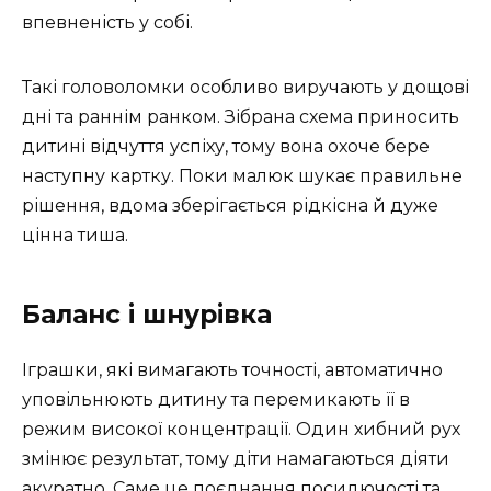
впевненість у собі.
Такі головоломки особливо виручають у дощові
дні та раннім ранком. Зібрана схема приносить
дитині відчуття успіху, тому вона охоче бере
наступну картку. Поки малюк шукає правильне
рішення, вдома зберігається рідкісна й дуже
цінна тиша.
Баланс і шнурівка
Іграшки, які вимагають точності, автоматично
уповільнюють дитину та перемикають її в
режим високої концентрації. Один хибний рух
змінює результат, тому діти намагаються діяти
акуратно. Саме це поєднання посидючості та