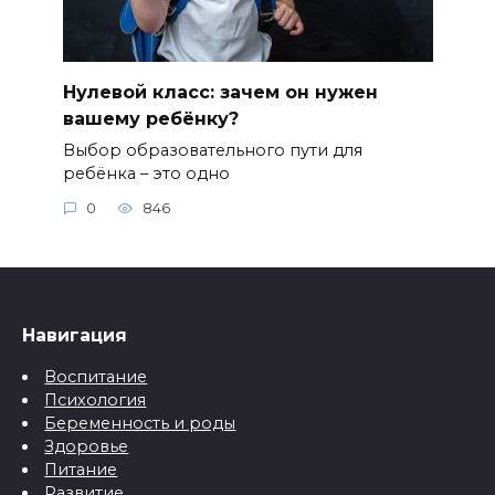
Нулевой класс: зачем он нужен
вашему ребёнку?
Выбор образовательного пути для
ребёнка – это одно
0
846
Навигация
Воспитание
Психология
Беременность и роды
Здоровье
Питание
Развитие