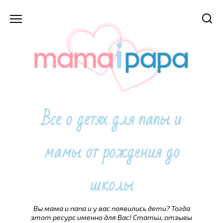
Перейти
к
содержанию
Все о детях для папы и
мамы от рождения до
школы
Вы мама и папа и у вас появились дети? Тогда
этот ресурс именно для Вас! Статьи, отзывы