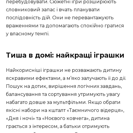
перебудовувати. Сюжетні ігри розширюють
словниковий запас і вчать планувати
послідовність дій. Они не перевантажують
враженнями та допомагають спокійно гратися
у власному темпі.
Тиша в домі: найкращі іграшки
Найкорисніші іграшки не розважають дитину
яскравими ефектами, а м’яко залучають її до дії.
Пошук на дотик, вирішення логічних завдань,
балансування та сортування утримують увагу
набагато довше за мультфільми. Якщо обрати
якісні набори на кшталт «Таємничого відерця»,
«Дня і ночі» та «Ноєвого ковчега», дитина
грається з інтересом, а батьки отримують