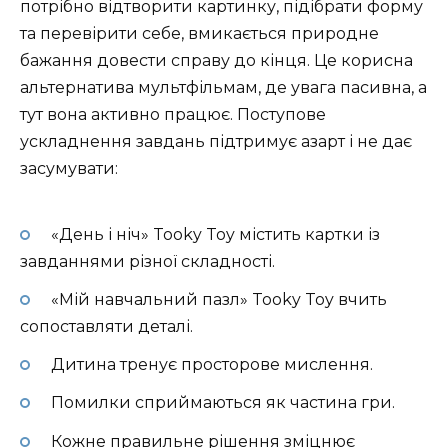
потрібно відтворити картинку, підібрати форму
та перевірити себе, вмикається природне
бажання довести справу до кінця. Це корисна
альтернатива мультфільмам, де увага пасивна, а
тут вона активно працює. Поступове
ускладнення завдань підтримує азарт і не дає
засумувати:
«День і ніч» Tooky Toy містить картки із
завданнями різної складності.
«Мій навчальний пазл» Tooky Toy вчить
сопоставляти деталі.
Дитина тренує просторове мислення.
Помилки сприймаються як частина гри.
Кожне правильне рішення зміцнює