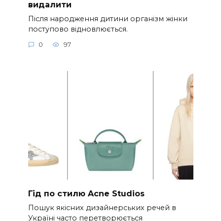
видалити
Після народження дитини організм жінки
поступово відновлюється.
0
97
Гід по стилю Acne Studios
Пошук якісних дизайнерських речей в
Україні часто перетворюється