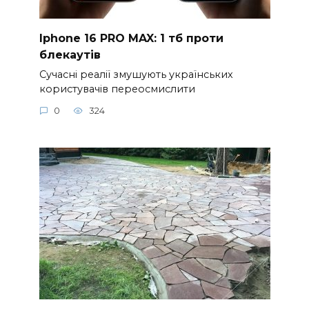
Iphone 16 PRO MAX: 1 тб проти
блекаутів
Сучасні реалії змушують українських
користувачів переосмислити
0
324