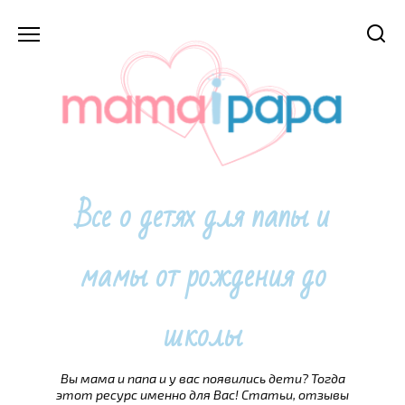
Перейти
к
содержанию
Все о детях для папы и
мамы от рождения до
школы
Вы мама и папа и у вас появились дети? Тогда
этот ресурс именно для Вас! Статьи, отзывы