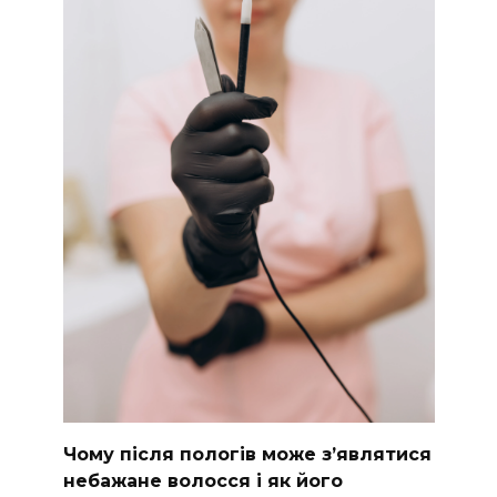
Чому після пологів може з’являтися
небажане волосся і як його