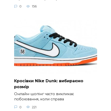
0
156
Кросівки Nike Dunk: вибираємо
розмір
Онлайн-шопінг часто викликає
побоювання, коли справа
0
221