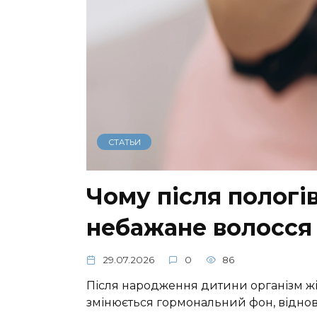
СТАТЬИ
Чому після пологі
небажане волосся 
29.07.2026
0
86
Після народження дитини організм жі
змінюється гормональний фон, віднов