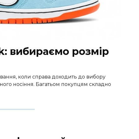
k: вибираємо розмір
вання, коли справа доходить до вибору
вного носіння. Багатьом покупцям складно