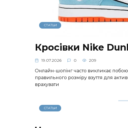
СТАТЬИ
Кросівки Nike Dun
19.07.2026
0
209
Онлайн-шопінг часто викликає побою
правильного розміру взуття для акти
врахувати
СТАТЬИ