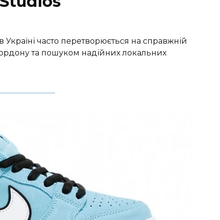
Studios
 Україні часто перетворюється на справжній
 кордону та пошуком надійних локальних