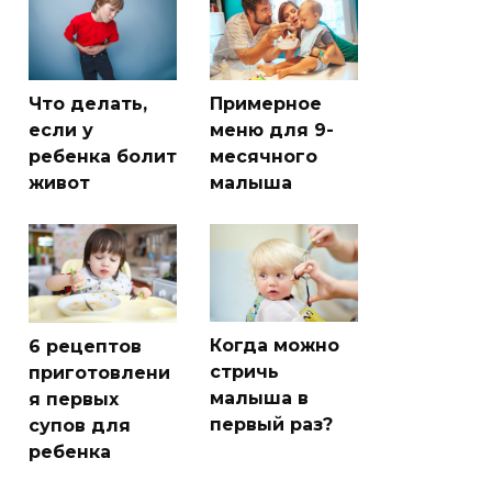
Что делать,
Примерное
если у
меню для 9-
ребенка болит
месячного
живот
малыша
Когда можно
6 рецептов
стричь
приготовлени
малыша в
я первых
первый раз?
супов для
ребенка