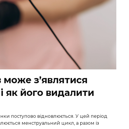
в може з’являтися
і як його видалити
нки поступово відновлюється. У цей період
люється менструальний цикл, а разом із