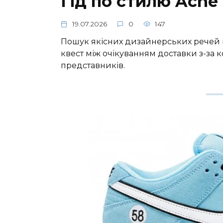
Гід по стилю Acne 
19.07.2026
0
147
Пошук якісних дизайнерських речей в
квест між очікуванням доставки з-за
представників.