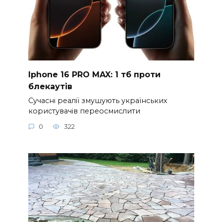
Iphone 16 PRO MAX: 1 тб проти
блекаутів
Сучасні реалії змушують українських
користувачів переосмислити
0
322