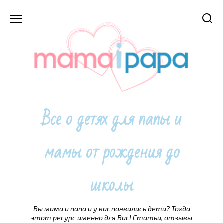
Перейти
к
содержанию
Все о детях для папы и
мамы от рождения до
школы
Вы мама и папа и у вас появились дети? Тогда
этот ресурс именно для Вас! Статьи, отзывы