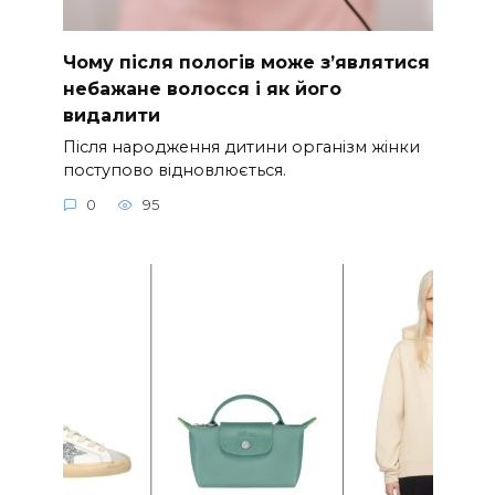
Чому після пологів може з’являтися
небажане волосся і як його
видалити
Після народження дитини організм жінки
поступово відновлюється.
0
95