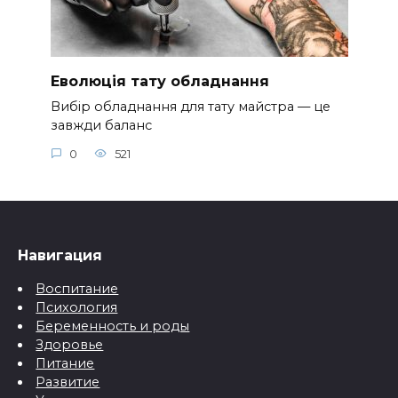
Еволюція тату обладнання
Вибір обладнання для тату майстра — це
завжди баланс
0
521
Навигация
Воспитание
Психология
Беременность и роды
Здоровье
Питание
Развитие