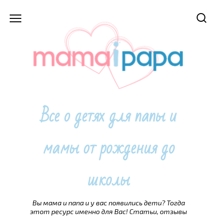
Перейти
к
содержанию
Все о детях для папы и
мамы от рождения до
школы
Вы мама и папа и у вас появились дети? Тогда
этот ресурс именно для Вас! Статьи, отзывы