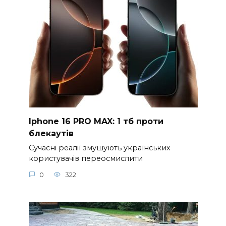
Iphone 16 PRO MAX: 1 тб проти
блекаутів
Сучасні реалії змушують українських
користувачів переосмислити
0
322