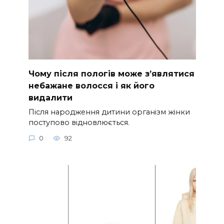
Чому після пологів може з’являтися
небажане волосся і як його
видалити
Після народження дитини організм жінки
поступово відновлюється.
0
92