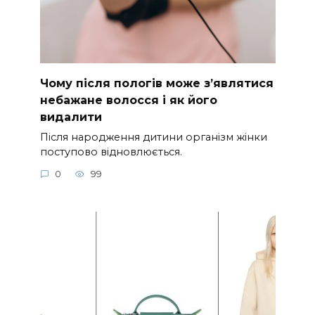
Чому після пологів може з’являтися
небажане волосся і як його
видалити
Після народження дитини організм жінки
поступово відновлюється.
0
99