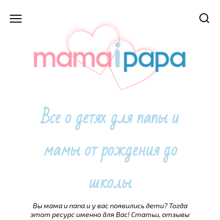
Перейти
к
содержанию
Все о детях для папы и
мамы от рождения до
школы
Вы мама и папа и у вас появились дети? Тогда
этот ресурс именно для Вас! Статьи, отзывы