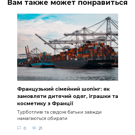
Вам также может понравиться
Французький сімейний шопінг: як
замовляти дитячий одяг, іграшки та
косметику з Франції
Турботливі та свідомі батьки завжди
намагаються обирати
0
21