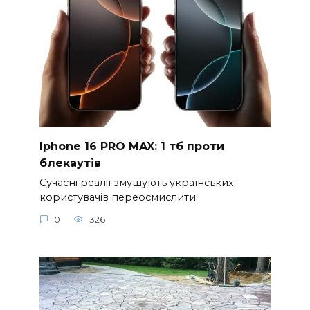
Iphone 16 PRO MAX: 1 тб проти
блекаутів
Сучасні реалії змушують українських
користувачів переосмислити
0
326