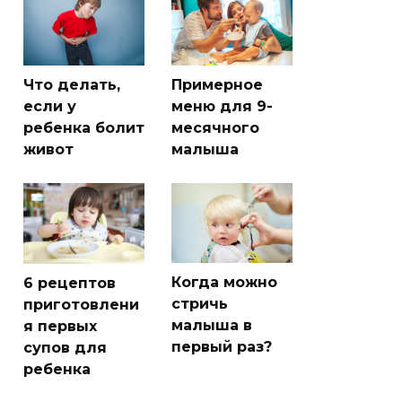
Что делать,
Примерное
если у
меню для 9-
ребенка болит
месячного
живот
малыша
Когда можно
6 рецептов
стричь
приготовлени
малыша в
я первых
первый раз?
супов для
ребенка