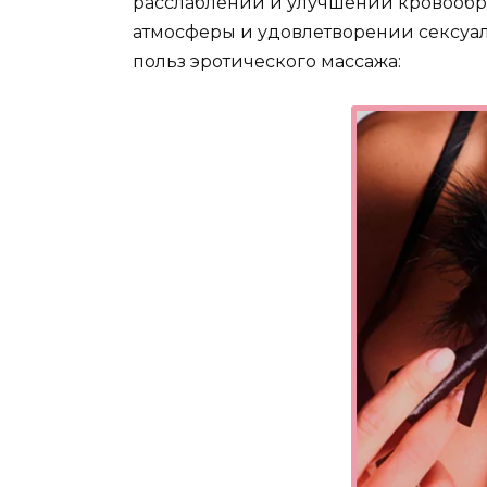
расслаблении и улучшении кровообр
атмосферы и удовлетворении сексуал
польз эротического массажа: