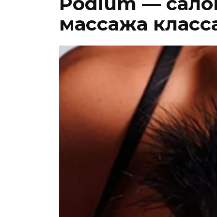
Podium — сало
массажа класса