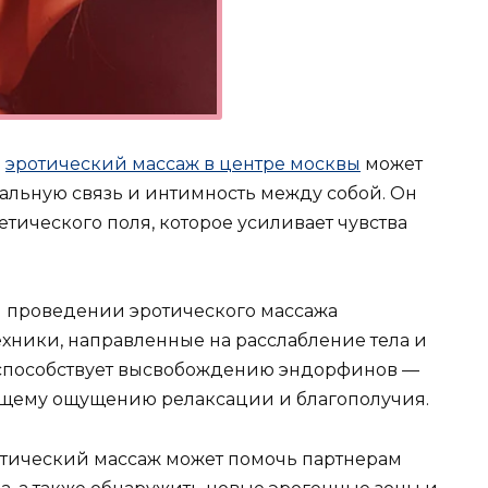
:
эротический массаж в центре москвы
может
льную связь и интимность между собой. Он
етического поля, которое усиливает чувства
ри проведении эротического массажа
хники, направленные на расслабление тела и
 способствует высвобождению эндорфинов —
 общему ощущению релаксации и благополучия.
ротический массаж может помочь партнерам