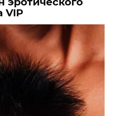
н эротического
 VIP