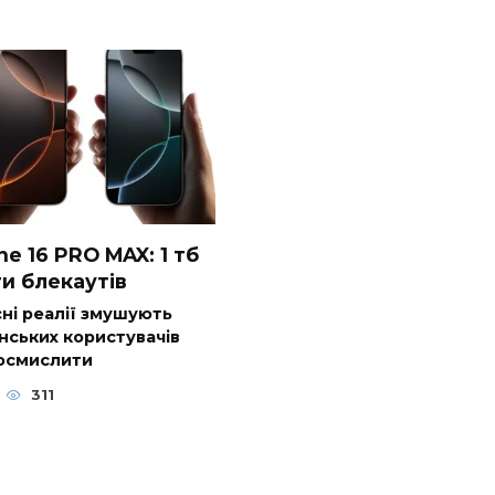
ne 16 PRO MAX: 1 тб
и блекаутів
ні реалії змушують
нських користувачів
осмислити
311