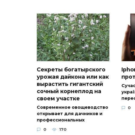
Секреты богатырского
Ipho
урожая дайкона или как
прот
вырастить гигантский
Сучас
сочный корнеплод на
украї
своем участке
пере
Современное овощеводство
0
открывает для дачников и
профессиональных
0
170