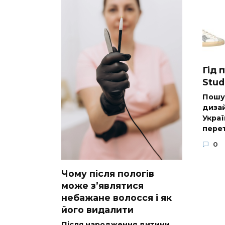
Гід 
Stud
Пошук
дизай
Украї
пере
0
Чому після пологів
може з’являтися
небажане волосся і як
його видалити
Після народження дитини