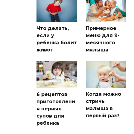
Что делать,
Примерное
если у
меню для 9-
ребенка болит
месячного
живот
малыша
Когда можно
6 рецептов
стричь
приготовлени
малыша в
я первых
первый раз?
супов для
ребенка