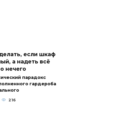
делать, если шкаф
ый, а надеть всё
о нечего
сический парадокс
полненного гардероба
ального
216