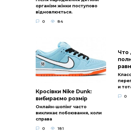
організм жінки поступово
відновлюється.
0
84
Что 
полн
равн
Клас
пере
и тот
Кросівки Nike Dunk:
0
вибираємо розмір
Онлайн-шопінг часто
викликає побоювання, коли
справа
0
181