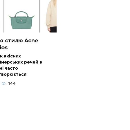
по стилю Acne
ios
 якісних
нерських речей в
ні часто
творюється
144