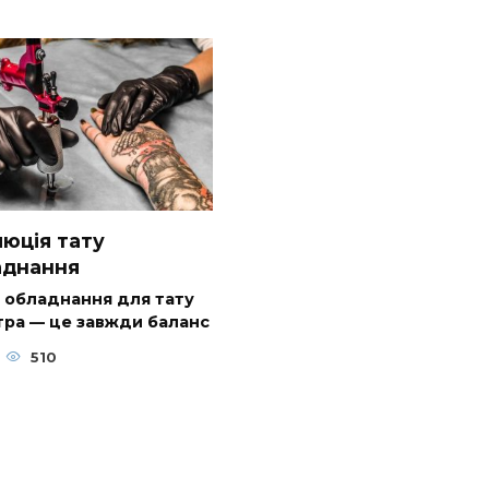
юція тату
аднання
 обладнання для тату
тра — це завжди баланс
510