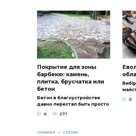
Покрытие для зоны
Евол
барбекю: камень,
обл
плитка, брусчатка или
Вибір
бетон
майс
Бетон в благоустройстве
0
давно перестал быть просто
0
271
ГЛАВНАЯ
»
СТАТЬИ