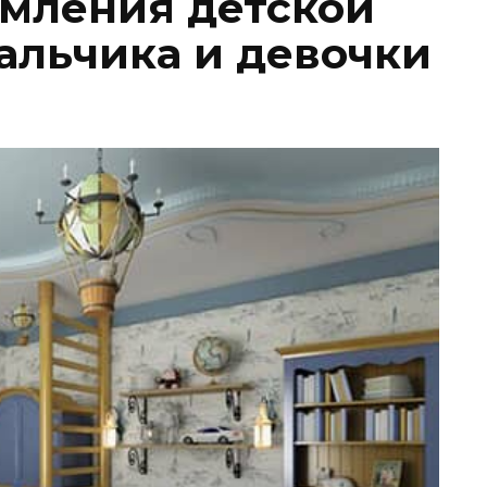
мления детской
альчика и девочки