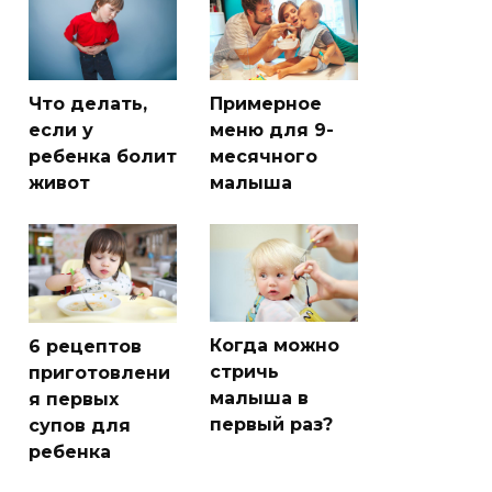
Что делать,
Примерное
если у
меню для 9-
ребенка болит
месячного
живот
малыша
Когда можно
6 рецептов
стричь
приготовлени
малыша в
я первых
первый раз?
супов для
ребенка