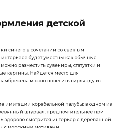
ормления детской
енки синего в сочетании со светлым
 интерьере будет уместны как обычные
 можно разместить сувениры, статуэтки и
ые картины. Найдется место для
х ламбрекена можно повесить гирлянду из
е имитации корабельной палубы: в одном из
ревянный штурвал, предпочтительнее при
нь здорово смотрится интерьер с деревянной
ои с морскими мотивами.