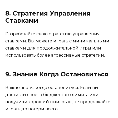
8. Стратегия Управления
Ставками
Разработайте свою стратегию управления
ставками. Вы можете играть с минимальными
ставками для продолжительной игры или
использовать более агрессивные стратегии.
9. Знание Когда Остановиться
Важно знать, когда остановиться. Если вы
достигли своего бюджетного лимита или
получили хороший выигрыш, не продолжайте
играть до потери всего.