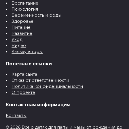
Воспитание
Психология
Беременность и роды
Здоровье
Питание
Развитие
Уход
Видео
Калькуляторы
Полезные ссылки
Карта сайта
Отказ от ответственности
Политика конфиденциальности
О проекте
Контактная информация
Контакты
© 2026 Все о детях для папы и мамы от рождения до