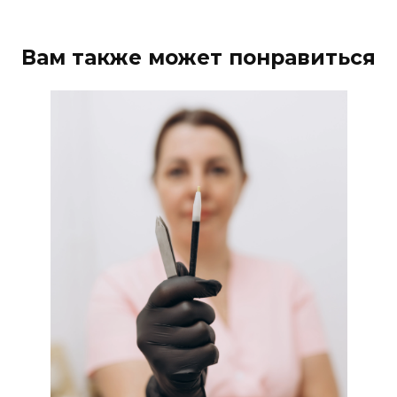
Вам также может понравиться