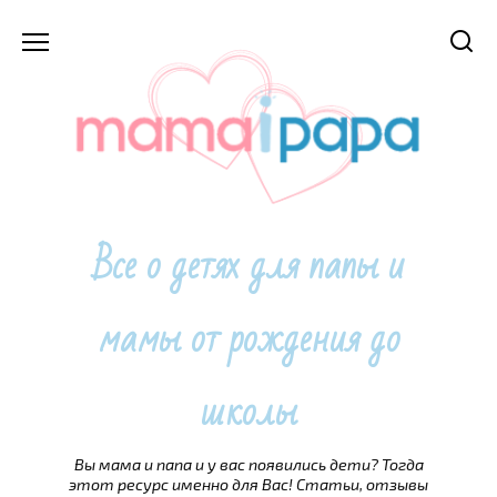
Перейти
к
содержанию
Все о детях для папы и
мамы от рождения до
школы
Вы мама и папа и у вас появились дети? Тогда
этот ресурс именно для Вас! Статьи, отзывы