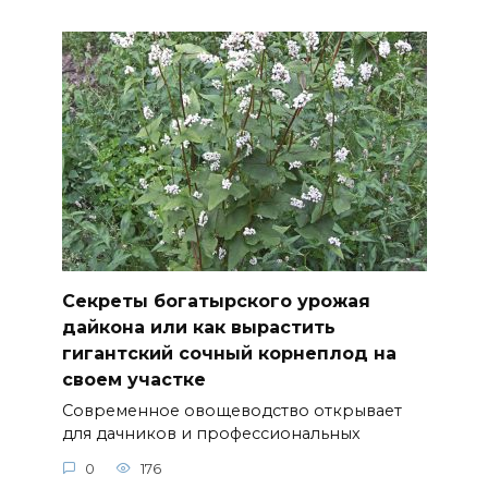
Секреты богатырского урожая
дайкона или как вырастить
гигантский сочный корнеплод на
своем участке
Современное овощеводство открывает
для дачников и профессиональных
0
176