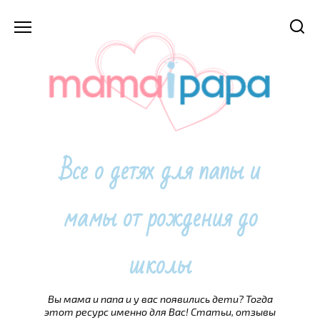
Перейти
к
содержанию
Все о детях для папы и
мамы от рождения до
школы
Вы мама и папа и у вас появились дети? Тогда
этот ресурс именно для Вас! Статьи, отзывы