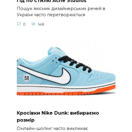
Гід по стилю Acne Studios
Пошук якісних дизайнерських речей в
Україні часто перетворюється
0
148
Кросівки Nike Dunk: вибираємо
розмір
Онлайн-шопінг часто викликає