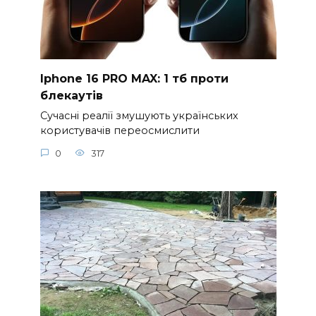
Iphone 16 PRO MAX: 1 тб проти
блекаутів
Сучасні реалії змушують українських
користувачів переосмислити
0
317