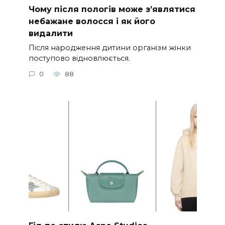
Чому після пологів може з’являтися
небажане волосся і як його
видалити
Після народження дитини організм жінки
поступово відновлюється.
0
88