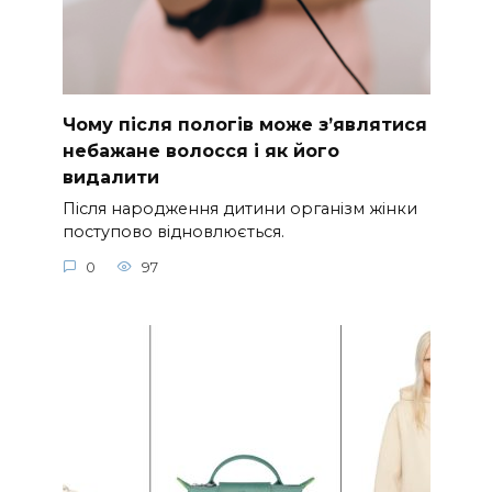
Чому після пологів може з’являтися
небажане волосся і як його
видалити
Після народження дитини організм жінки
поступово відновлюється.
0
97