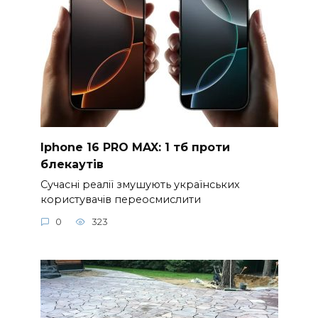
Iphone 16 PRO MAX: 1 тб проти
блекаутів
Сучасні реалії змушують українських
користувачів переосмислити
0
323