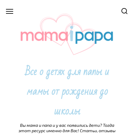
Перейти
к
содержанию
Все о детях для папы и
мамы от рождения до
школы
Вы мама и папа и у вас появились дети? Тогда
этот ресурс именно для Вас! Статьи, отзывы