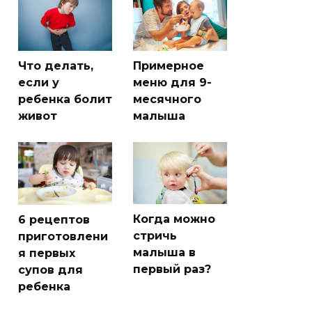
Что делать,
Примерное
если у
меню для 9-
ребенка болит
месячного
живот
малыша
Когда можно
6 рецептов
стричь
приготовлени
малыша в
я первых
первый раз?
супов для
ребенка