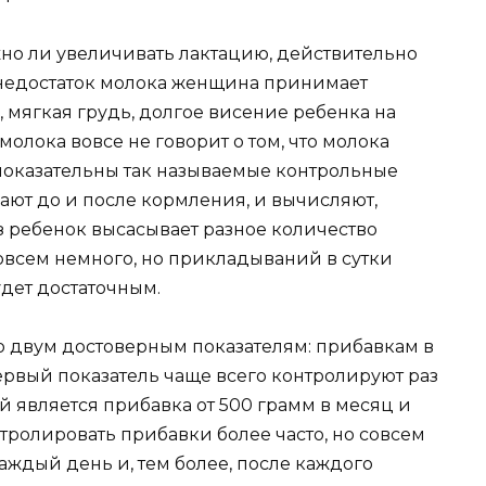
жно ли увеличивать лактацию, действительно
а недостаток молока женщина принимает
, мягкая грудь, долгое висение ребенка на
олока вовсе не говорит о том, что молока
 показательны так называемые контрольные
ают до и после кормления, и вычисляют,
аз ребенок высасывает разное количество
совсем немного, но прикладываний в сутки
дет достаточным.
о двум достоверным показателям: прибавкам в
Первый показатель чаще всего контролируют раз
й является прибавка от 500 грамм в месяц и
тролировать прибавки более часто, но совсем
аждый день и, тем более, после каждого