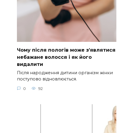
Чому після пологів може з’являтися
небажане волосся і як його
видалити
Після народження дитини організм жінки
поступово відновлюється.
0
92