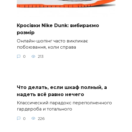
Кросівки Nike Dunk: вибираємо
розмір
Онлайн-шопінг часто викликає
побоювання, коли справа
0
213
Что делать, если шкаф полный, а
надеть всё равно нечего
Классический парадокс переполненного
гардероба и тотального
0
226