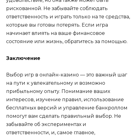
удовольствие, но она также может быть
рискованной. Не забывайте соблюдать
ответственность и играть только на те средства,
которые вы готовы потерять. Если игра
начинает влиять на ваше финансовое
состояние или жизнь, обратитесь за помощью.
Заключение
Выбор игр в онлайн-казино — это важный шаг
на пути к увлекательному и возможно
прибыльному опыту. Понимание ваших
интересов, изучение правил, использование
бесплатных версий и управление банкроллом
помогут вам сделать правильный выбор. Не
забывайте об экспериментах и
ответственности, и, самое главное,