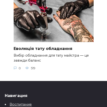
Еволюція тату обладнання
Вибір обладнання для тату майстра — це
завжди баланс
0
519
Навигация
Воспитание