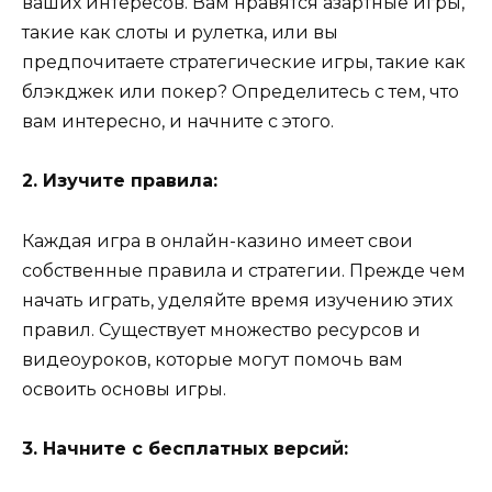
ваших интересов. Вам нравятся азартные игры,
такие как слоты и рулетка, или вы
предпочитаете стратегические игры, такие как
блэкджек или покер? Определитесь с тем, что
вам интересно, и начните с этого.
2. Изучите правила:
Каждая игра в онлайн-казино имеет свои
собственные правила и стратегии. Прежде чем
начать играть, уделяйте время изучению этих
правил. Существует множество ресурсов и
видеоуроков, которые могут помочь вам
освоить основы игры.
3. Начните с бесплатных версий: