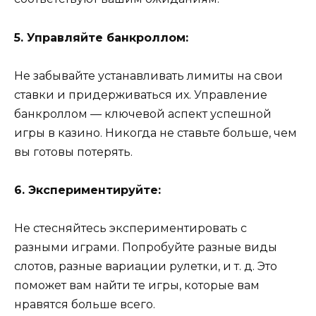
5. Управляйте банкроллом:
Не забывайте устанавливать лимиты на свои
ставки и придерживаться их. Управление
банкроллом — ключевой аспект успешной
игры в казино. Никогда не ставьте больше, чем
вы готовы потерять.
6. Экспериментируйте:
Не стесняйтесь экспериментировать с
разными играми. Попробуйте разные виды
слотов, разные вариации рулетки, и т. д. Это
поможет вам найти те игры, которые вам
нравятся больше всего.