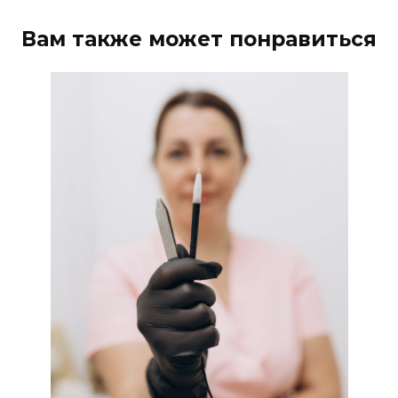
Вам также может понравиться