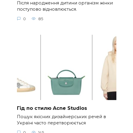
Після народження дитини організм жінки
поступово відновлюється.
0
85
Гід по стилю Acne Studios
Пошук якісних дизайнерських речей в
Україні часто перетворюється
0
145