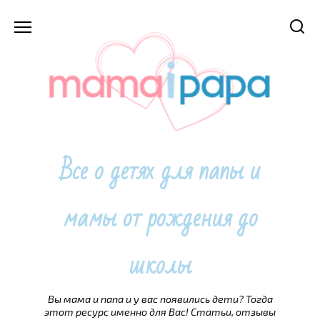
Перейти
к
содержанию
Все о детях для папы и
мамы от рождения до
школы
Вы мама и папа и у вас появились дети? Тогда
этот ресурс именно для Вас! Статьи, отзывы