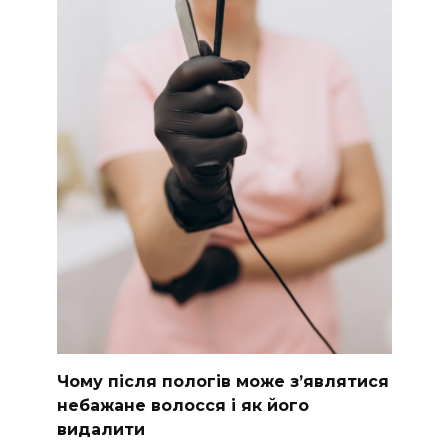
Чому після пологів може з’являтися
небажане волосся і як його
видалити