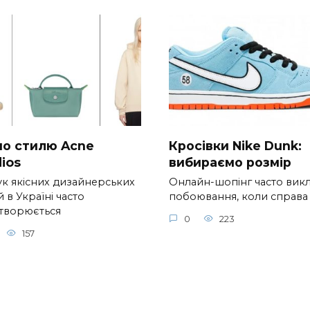
 по стилю Acne
Кросівки Nike Dunk:
ios
вибираємо розмір
к якісних дизайнерських
Онлайн-шопінг часто вик
 в Україні часто
побоювання, коли справа
творюється
0
223
157