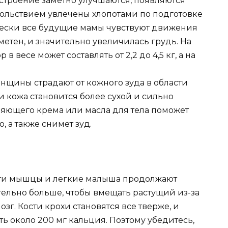
астроение заметно улучшаются, появляются
вольствием увлечены хлопотами по подготовке
чески все будущие мамы чувствуют движения
метен, и значительно увеличилась грудь. На
 весе может составлять от 2,2 до 4,5 кг, а на
нщины страдают от кожного зуда в области
и кожа становится более сухой и сильно
няющего крема или масла для тела поможет
, а также снимет зуд.
сти мышцы и легкие малыша продолжают
ительно больше, чтобы вмещать растущий из-за
г. Кости крохи становятся все тверже, и
ь около 200 мг кальция. Поэтому убедитесь,