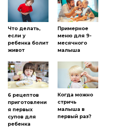
Что делать,
Примерное
если у
меню для 9-
ребенка болит
месячного
живот
малыша
Когда можно
6 рецептов
стричь
приготовлени
малыша в
я первых
первый раз?
супов для
ребенка