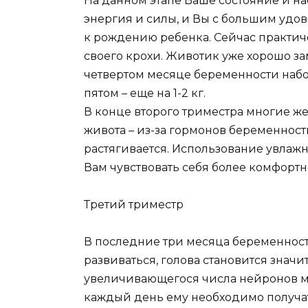
На данном этапе Ваше состояние и н
энергия и силы, и Вы с большим удо
к рождению ребенка. Сейчас практи
своего крохи. Животик уже хорошо за
четвертом месяце беременности набор в
пятом – еще на 1-2 кг.
В конце второго триместра многие же
живота – из-за гормонов беременност
растягивается. Использование увлаж
Вам чувствовать себя более комфортно
Третий триместр
В последние три месяца беременно
развиваться, голова становится знач
увеличивающегося числа нейронов моз
каждый день ему необходимо получат