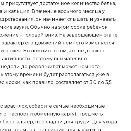
м присутствует достаточное количество белка,
а и кальция. В течение восьмого месяца у
дрствования, он начинает слышать и узнавать
омкие звуки. Обычно на этом сроке ребенок
жение – головой вниз. На завершающем этапе
и характер его движений немного изменяется –
и ножек. Но помните о том, что не должно
активности, поэтому внимательно
е недели до родов живот может немного
 к этому времени будет располагаться уже в
 крохи, как правило, составляет от 3,0 до 3,5
ас врасплох, соберите самые необходимые
го, паспорт и обменную карту), предметы
бюстгальтер, прокладки для груди. Для ухода
ники, крем под подгузник для защиты от