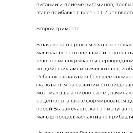
питании и приеме витаминов, пропис
этапе прибавка в весе на 1-2 кг являе
Второй триместр
В начале четвертого месяца заверша
малыша: все его внешние и внутрен
тело крохи покрывается первородной 
воздействия амниотических вод и об
Ребенок заглатывает большее количес
сказывается на развитии его пищевар
мозг малыша активно растет, начина
рецепторы, а также формироваться ды
порой Вы замечаете, как он испуганно
малыш продолжает активно прибавлять 