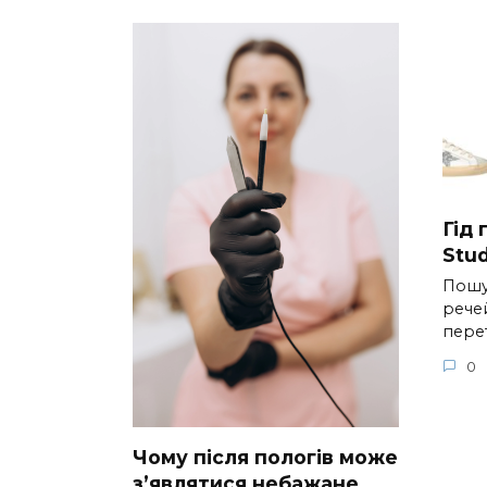
Гід
Stud
Пошу
речей
пере
0
Чому після пологів може
з’являтися небажане