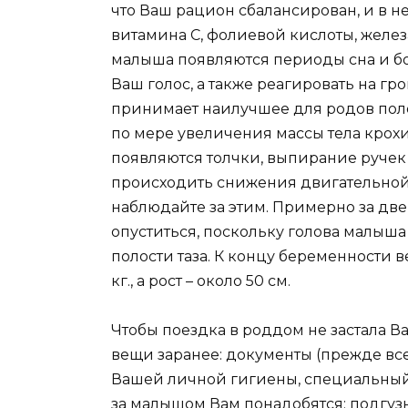
что Ваш рацион сбалансирован, и в не
витамина C, фолиевой кислоты, желез
малыша появляются периоды сна и бо
Ваш голос, а также реагировать на гр
принимает наилучшее для родов поло
по мере увеличения массы тела крох
появляются толчки, выпирание ручек 
происходить снижения двигательной 
наблюдайте за этим. Примерно за дв
опуститься, поскольку голова малыша
полости таза. К концу беременности вес
кг., а рост – около 50 см.
Чтобы поездка в роддом не застала В
вещи заранее: документы (прежде все
Вашей личной гигиены, специальный 
за малышом Вам понадобятся: подгуз