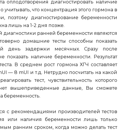
нта оплодотворения диагностировать наличие
о учитывать, что концентрация этого гормона в
и, поэтому диагностирование беременности
на лишь на 1-2 дня позже.
ой диагностики ранней беременности являются
товерно домашние тесты способны показать
ый день задержки месячных. Сразу после
е показать наличие беременности. Результат
теста. В среднем рост гормона ХГЧ составляет
UI — 8 mUI и т.д. Нетрудно посчитать на какой
агировать тест, чувствительность которого
счет вышеприведенные данные, Вы сможете
на беременность.
ться с рекомендациями производителей тестов
вия или наличия беременности лишь только
амым ранним сроком, когда можно делать тест