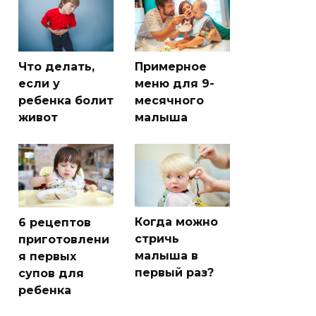
Что делать,
Примерное
если у
меню для 9-
ребенка болит
месячного
живот
малыша
Когда можно
6 рецептов
стричь
приготовлени
малыша в
я первых
первый раз?
супов для
ребенка