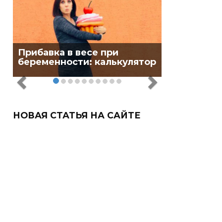
Прибавка в весе при
беременности: калькулятор
НОВАЯ СТАТЬЯ НА САЙТЕ