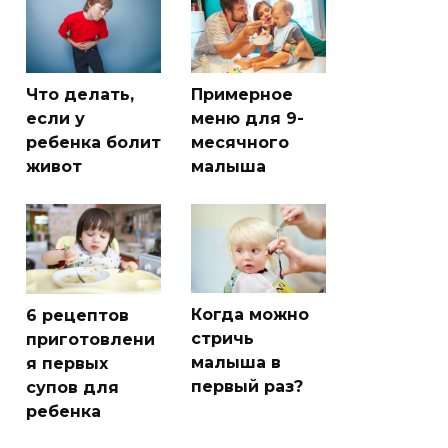
Что делать,
Примерное
если у
меню для 9-
ребенка болит
месячного
живот
малыша
Когда можно
6 рецептов
стричь
приготовлени
малыша в
я первых
первый раз?
супов для
ребенка