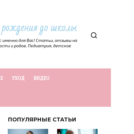
т рождения до школы
рс именно для Вас! Статьи, отзывы на
ости и родов. Педиатрия, детское
Е
УХОД
ВИДЕО
ПОПУЛЯРНЫЕ СТАТЬИ