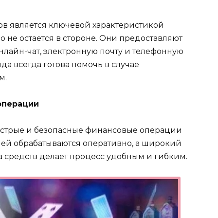
в является ключевой характеристикой
o не остается в стороне. Они предоставляют
нлайн-чат, электронную почту и телефонную
а всегда готова помочь в случае
м.
операции
быстрые и безопасные финансовые операции
ей обрабатываются оперативно, а широкий
 средств делает процесс удобным и гибким.