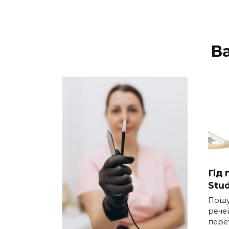
В
Гід
Stud
Пошу
речей
пере