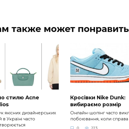
ам также может понравить
 по стилю Acne
Кросівки Nike Dunk:
ios
вибираємо розмір
к якісних дизайнерських
Онлайн-шопінг часто вик
 в Україні часто
побоювання, коли справа
творюється
0
223