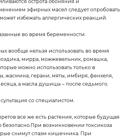
иливаются острота обоняния и
именением эфирных масел следует опробовать
оможет избежать аллергических реакций.
азанные во время беременности.
рых вообще нельзя использовать во время
гвоздика, мирра, можжевельник, ромашка,
которые можно использовать только в
 жасмина, герани, мяты, имбиря, фенхеля,
месяца, а масла душицы – после седьмого.
нсультация со специалистом.
ретов все же есть растения, которые будущая
о безопасно.При возникновении токсикоза
торые снимут спазм кишечника. При