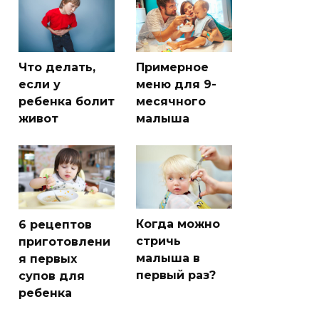
Что делать,
Примерное
если у
меню для 9-
ребенка болит
месячного
живот
малыша
Когда можно
6 рецептов
стричь
приготовлени
малыша в
я первых
первый раз?
супов для
ребенка