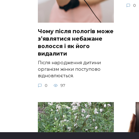
0
Чому після пологів може
з’являтися небажане
волосся і як його
видалити
Після народження дитини
організм жінки поступово
відновлюється.
0
97