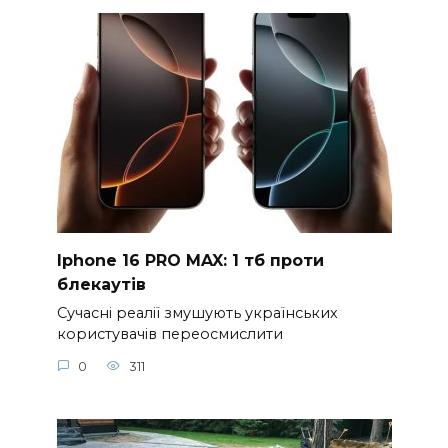
Iphone 16 PRO MAX: 1 тб проти
блекаутів
Сучасні реалії змушують українських
користувачів переосмислити
0
311