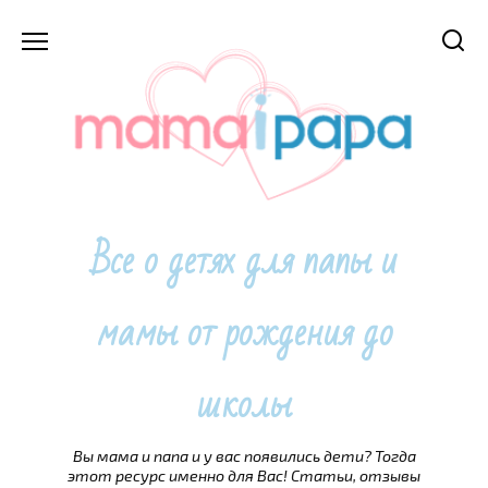
Перейти
к
содержанию
Все о детях для папы и
мамы от рождения до
школы
Вы мама и папа и у вас появились дети? Тогда
этот ресурс именно для Вас! Статьи, отзывы