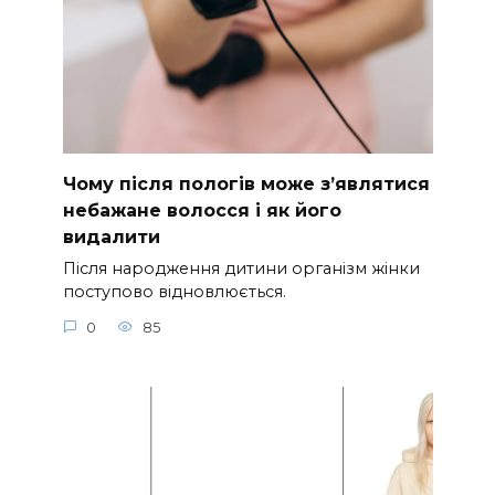
Чому після пологів може з’являтися
небажане волосся і як його
видалити
Після народження дитини організм жінки
поступово відновлюється.
0
85