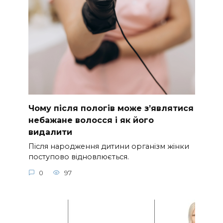
Чому після пологів може з’являтися
небажане волосся і як його
видалити
Після народження дитини організм жінки
поступово відновлюється.
0
97