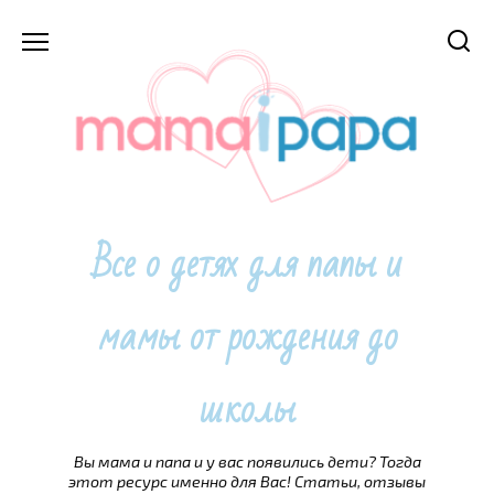
Перейти
к
содержанию
Все о детях для папы и
мамы от рождения до
школы
Вы мама и папа и у вас появились дети? Тогда
этот ресурс именно для Вас! Статьи, отзывы