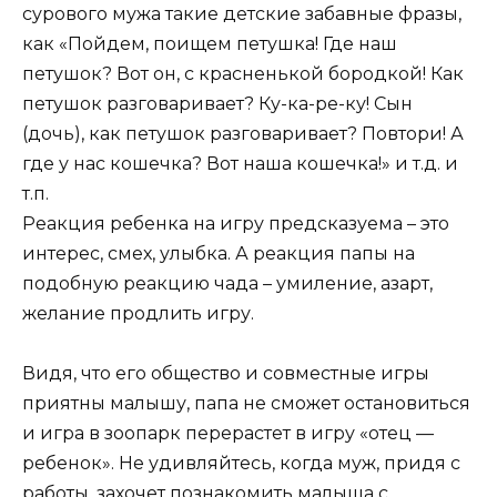
сурового мужа такие детские забавные фразы,
как «Пойдем, поищем петушка! Где наш
петушок? Вот он, с красненькой бородкой! Как
петушок разговаривает? Ку-ка-ре-ку! Сын
(дочь), как петушок разговаривает? Повтори! А
где у нас кошечка? Вот наша кошечка!» и т.д. и
т.п.
Реакция ребенка на игру предсказуема – это
интерес, смех, улыбка. А реакция папы на
подобную реакцию чада – умиление, азарт,
желание продлить игру.
Видя, что его общество и совместные игры
приятны малышу, папа не сможет остановиться
и игра в зоопарк перерастет в игру «отец —
ребенок». Не удивляйтесь, когда муж, придя с
работы, захочет познакомить малыша с