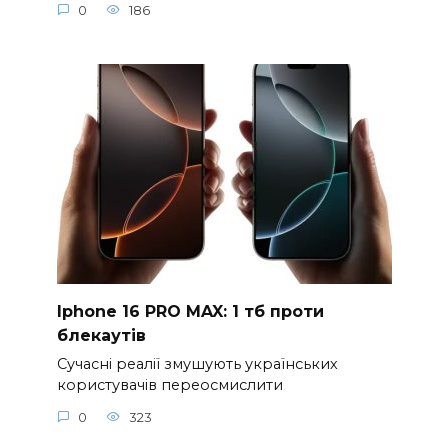
0
186
Iphone 16 PRO MAX: 1 тб проти
блекаутів
Сучасні реалії змушують українських
користувачів переосмислити
0
323