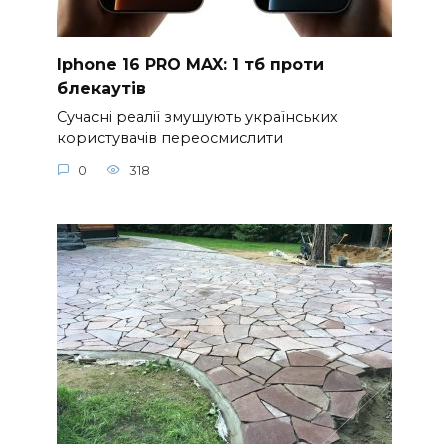
Iphone 16 PRO MAX: 1 тб проти
блекаутів
Сучасні реалії змушують українських
користувачів переосмислити
0
318