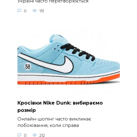
Україні часто перетворюється
0
151
Кросівки Nike Dunk: вибираємо
розмір
Онлайн-шопінг часто викликає
побоювання, коли справа
0
212