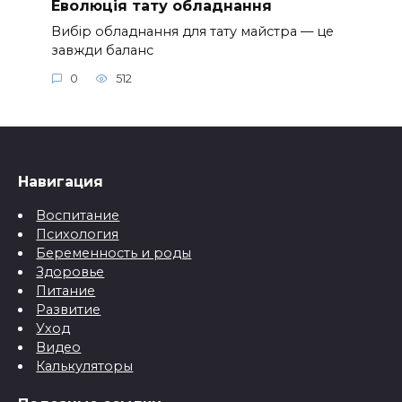
Еволюція тату обладнання
Вибір обладнання для тату майстра — це
завжди баланс
0
512
Навигация
Воспитание
Психология
Беременность и роды
Здоровье
Питание
Развитие
Уход
Видео
Калькуляторы