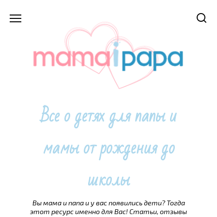
Перейти
к
содержанию
Все о детях для папы и
мамы от рождения до
школы
Вы мама и папа и у вас появились дети? Тогда
этот ресурс именно для Вас! Статьи, отзывы