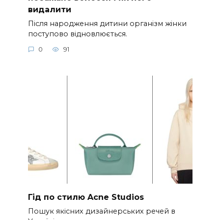
видалити
Після народження дитини організм жінки
поступово відновлюється.
0
91
Гід по стилю Acne Studios
Пошук якісних дизайнерських речей в