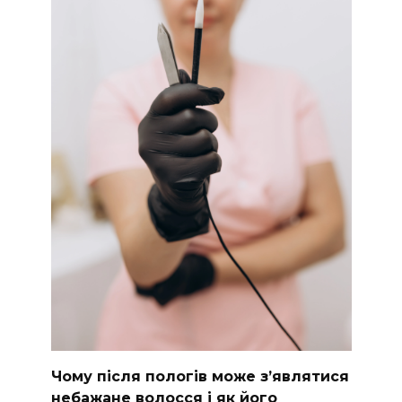
Чому після пологів може з’являтися
небажане волосся і як його