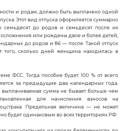
ности и родам, должно быть выплачено одной
пуска. Этот вид отпуска оформляется суммарно
о семьдесят до родов и семьдесят после их
 осложнения или рождены двое и более детей,
ендарных до родов и 86 — после. Такой отпуск
т того, сколько дней женщина находилась в
еме ФСС. Тогда пособие будет 100 % от всего
ляется за предыдущие два календарных года.
 выплачиваемая сумма не бывает больше чем
становленная для начисления взносов на
соцстраха. Предельная величина — не может
но будет одинаковым во всех территориях РФ.
их консультациях на сроках беременности до