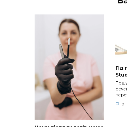
В
Гід
Stud
Пошу
речей
пере
0