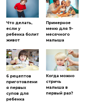
Что делать,
Примерное
если у
меню для 9-
ребенка болит
месячного
живот
малыша
Когда можно
6 рецептов
стричь
приготовлени
малыша в
я первых
первый раз?
супов для
ребенка