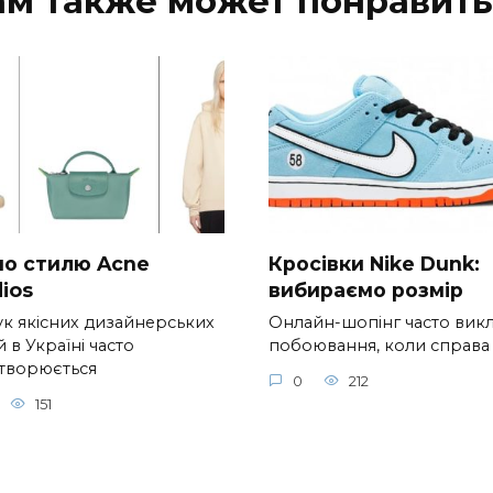
ам также может понравить
 по стилю Acne
Кросівки Nike Dunk:
ios
вибираємо розмір
к якісних дизайнерських
Онлайн-шопінг часто вик
 в Україні часто
побоювання, коли справа
творюється
0
212
151