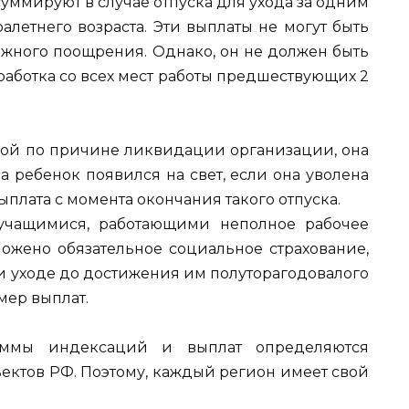
ммируют в случае отпуска для ухода за одним
алетнего возраста. Эти выплаты не могут быть
ного поощрения. Однако, он не должен быть
работка со всех мест работы предшествующих 2
ной по причине ликвидации организации, она
а ребенок появился на свет, если она уволена
ыплата с момента окончания такого отпуска.
учащимися, работающими неполное рабочее
ложено обязательное социальное страхование,
 уходе до достижения им полуторагодовалого
мер выплат.
суммы индексаций и выплат определяются
ктов РФ. Поэтому, каждый регион имеет свой