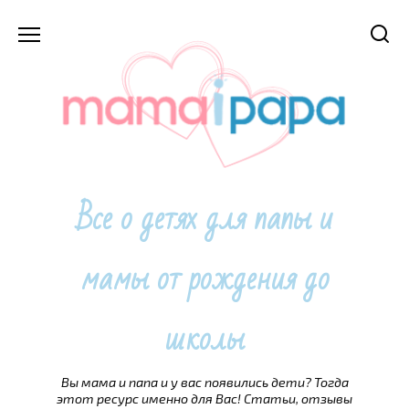
Перейти
к
содержанию
Все о детях для папы и
мамы от рождения до
школы
Вы мама и папа и у вас появились дети? Тогда
этот ресурс именно для Вас! Статьи, отзывы