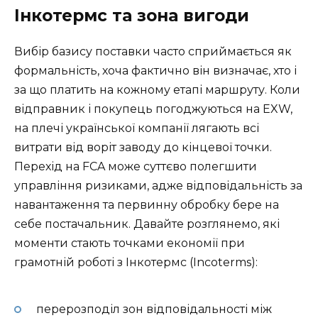
Інкотермс та зона вигоди
Вибір базису поставки часто сприймається як
формальність, хоча фактично він визначає, хто і
за що платить на кожному етапі маршруту. Коли
відправник і покупець погоджуються на EXW,
на плечі української компанії лягають всі
витрати від воріт заводу до кінцевої точки.
Перехід на FCA може суттєво полегшити
управління ризиками, адже відповідальність за
навантаження та первинну обробку бере на
себе постачальник. Давайте розглянемо, які
моменти стають точками економії при
грамотній роботі з Інкотермс (Incoterms):
перерозподіл зон відповідальності між