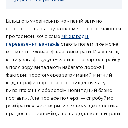
Більшість українських компаній звично
обговорюють ставку за кілометр і сперечаються
про тарифи. Хоча саме
міжнародні
перевезення вантажів
стають полем, яке може
містити приховані фінансові втрати. Річ у тім, що
коли увага фокусується лише на вартості рейсу,
з поля зору випадають набагато дорожчі
фактори: простої через затриманий митний
код, штрафи портів за перевищення часу
вивантаження або зовсім невигідний базис
поставки. Але про все по черзі — спробуймо
розібратися, як створити систему, де логістика
працює на економію, а не на додаткові витрати.