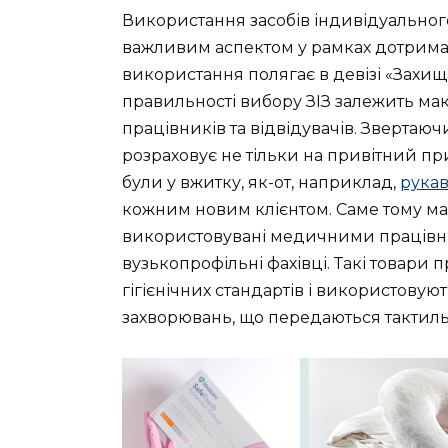
Використання засобів індивідуального
важливим аспектом у рамках дотриман
використання полягає в девізі «Захищ
правильності вибору ЗІЗ залежить м
працівників та відвідувачів. Звертаю
розраховує не тільки на привітний при
були у вжитку, як-от, наприклад,
рукав
кожним новим клієнтом. Саме тому ма
використовувані медичними працівни
вузькопрофільні фахівці. Такі товари
гігієнічних стандартів і використову
захворювань, що передаються тактил