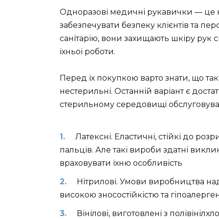
Одноразові медичні рукавички — це 
забезпечувати безпеку клієнтів та пе
санітарію, вони захищають шкіру рук 
їхньої роботи.
Перед їх покупкою варто знати, що так
нестерильні. Останній варіант є доста
стерильному середовищі обслуговува
Латексні. Еластичні, стійкі до роз
пальців. Але такі вироби здатні викли
враховувати їхню особливість
Нітрилові. Умови виробництва наді
високою зносостійкістю та гіпоалерген
Вінілові, виготовлені з полівінілх