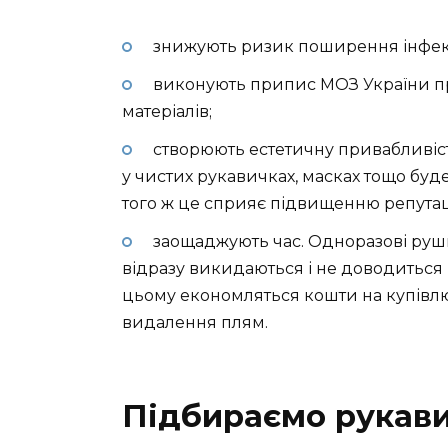
знижують ризик поширення інфек
виконують припис МОЗ України про
матеріалів;
створюють естетичну привабливіс
у чистих рукавичках, масках тощо бу
того ж це сприяє підвищенню репутаці
заощаджують час. Одноразові рушн
відразу викидаються і не доводиться 
цьому економляться кошти на купівлю 
видалення плям.
Підбираємо рукав