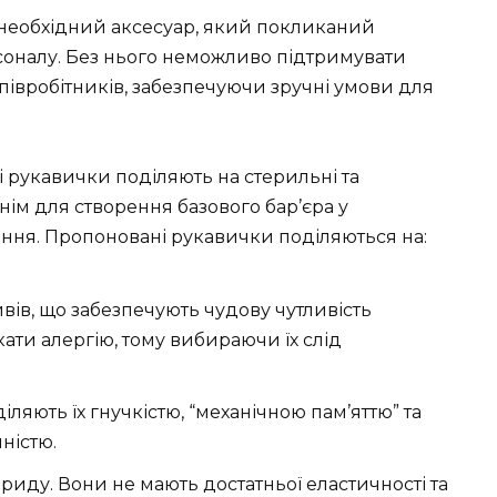
необхідний аксесуар, який покликаний
рсоналу. Без нього неможливо підтримувати
співробітників, забезпечуючи зручні умови для
і рукавички поділяють на стерильні та
тнім для створення базового бар’єра у
ння. Пропоновані рукавички поділяються на:
ривів, що забезпечують чудову чутливість
кати алергію, тому вибираючи їх слід
ляють їх гнучкістю, “механічною пам’яттю” та
ністю.
лориду. Вони не мають достатньої еластичності та