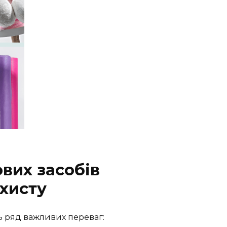
вих засобів
ахисту
ь ряд важливих переваг: