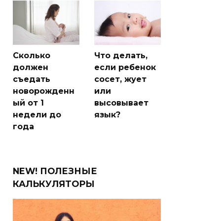
Сколько
Что делать,
должен
если ребенок
съедать
сосет, жует
новорожденн
или
ый от 1
высовывает
недели до
язык?
года
NEW! ПОЛЕЗНЫЕ
КАЛЬКУЛЯТОРЫ