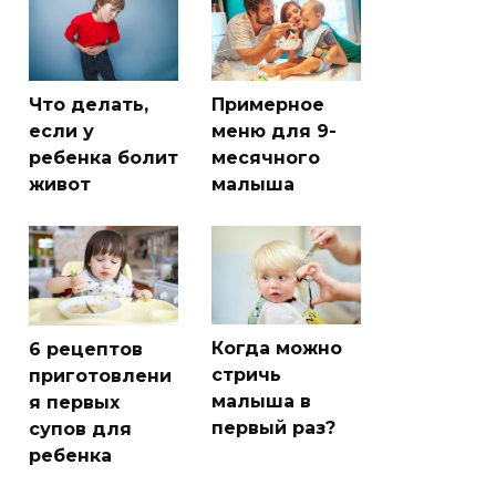
Что делать,
Примерное
если у
меню для 9-
ребенка болит
месячного
живот
малыша
Когда можно
6 рецептов
стричь
приготовлени
малыша в
я первых
первый раз?
супов для
ребенка