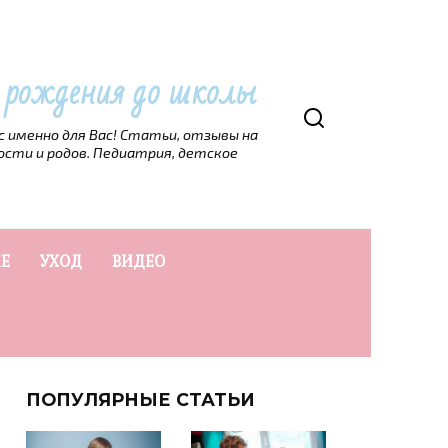
т рождения до школы
рс именно для Вас! Статьи, отзывы на
ости и родов. Педиатрия, детское
Е
УХОД
ВИДЕО
ПОПУЛЯРНЫЕ СТАТЬИ