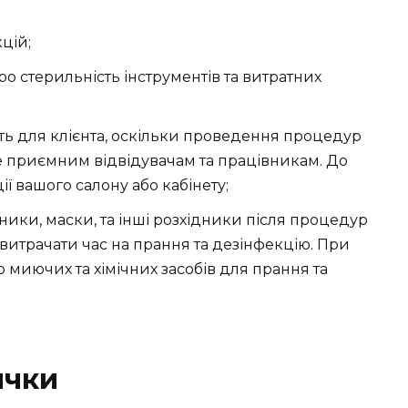
цій;
 стерильність інструментів та витратних
ть для клієнта, оскільки проведення процедур
де приємним відвідувачам та працівникам. До
ї вашого салону або кабінету;
ики, маски, та інші розхідники після процедур
витрачати час на прання та дезінфекцію. При
миючих та хімічних засобів для прання та
ички