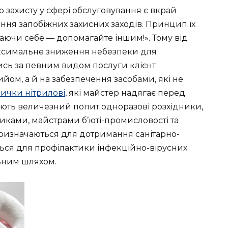
 захисту у сфері обслуговування є вкрай
ня запобіжних захисних заходів. Принцип їх
аючи себе — допомагайте іншим!». Тому від
аксимальне зниження небезпеки для
чись за певним видом послуги клієнт
йом, а й на забезпечення засобами, які не
ички нітрилові
, які майстер надягає перед
ють величезний попит одноразові розхідники,
ками, майстрами б’юті-промисловості та
 призначаються для дотримання санітарно-
ються для профілактики інфекційно-вірусних
ьним шляхом.