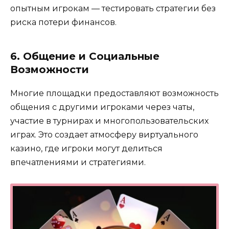
опытным игрокам — тестировать стратегии без
риска потери финансов.
6. Общение и Социальные
Возможности
Многие площадки предоставляют возможность
общения с другими игроками через чаты,
участие в турнирах и многопользовательских
играх. Это создает атмосферу виртуального
казино, где игроки могут делиться
впечатлениями и стратегиями.