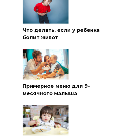
Что делать, если у ребенка
болит живот
Примерное меню для 9-
месячного малыша