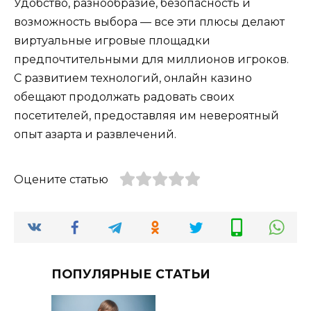
Удобство, разнообразие, безопасность и
возможность выбора — все эти плюсы делают
виртуальные игровые площадки
предпочтительными для миллионов игроков.
С развитием технологий, онлайн казино
обещают продолжать радовать своих
посетителей, предоставляя им невероятный
опыт азарта и развлечений.
Оцените статью
ПОПУЛЯРНЫЕ СТАТЬИ