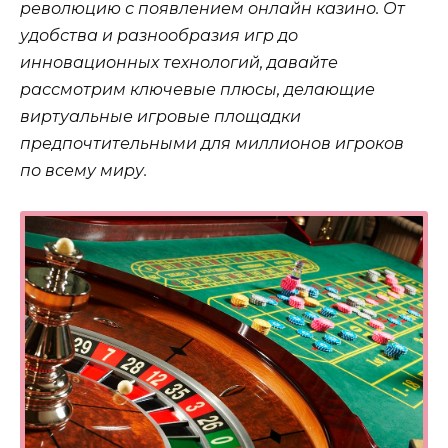
революцию с появлением онлайн казино. От
удобства и разнообразия игр до
инновационных технологий, давайте
рассмотрим ключевые плюсы, делающие
виртуальные игровые площадки
предпочтительными для миллионов игроков
по всему миру.