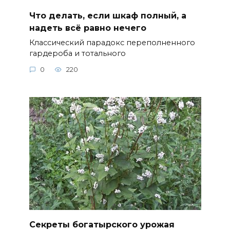
Что делать, если шкаф полный, а
надеть всё равно нечего
Классический парадокс переполненного
гардероба и тотального
0
220
Секреты богатырского урожая