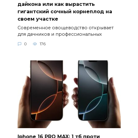
дайкона или как вырастить
гигантский сочный корнеплод на
своем участке
Современное овощеводство открывает
для дачников и профессиональных
0
176
Iphone 16 PRO MAX: 1 тб проти