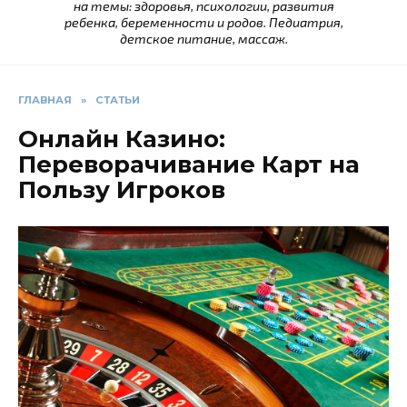
на темы: здоровья, психологии, развития
ребенка, беременности и родов. Педиатрия,
детское питание, массаж.
ГЛАВНАЯ
»
СТАТЬИ
Онлайн Казино:
Переворачивание Карт на
Пользу Игроков