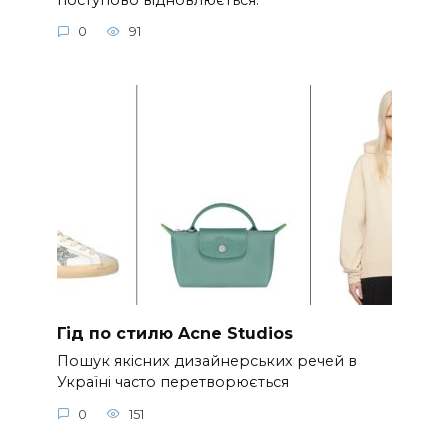
0
91
Гід по стилю Acne Studios
Пошук якісних дизайнерських речей в
Україні часто перетворюється
0
151