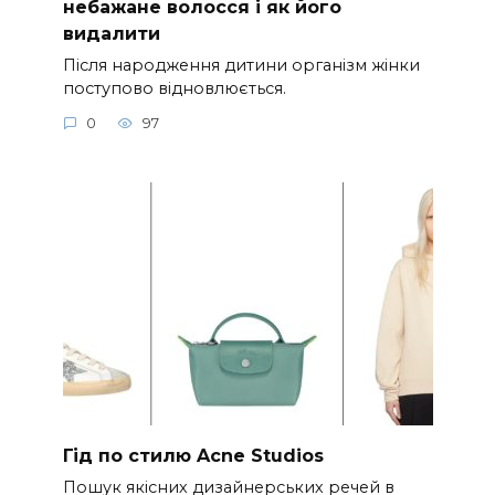
небажане волосся і як його
видалити
Після народження дитини організм жінки
поступово відновлюється.
0
97
Гід по стилю Acne Studios
Пошук якісних дизайнерських речей в