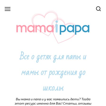
Перейти
к
содержанию
Все о детях для папы и
мамы от рождения до
школы
Вы мама и папа и у вас появились дети? Тогда
этот ресурс именно для Вас! Статьи, отзывы