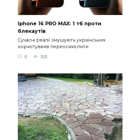
Iphone 16 PRO MAX: 1 тб проти
блекаутів
Сучасні реалії змушують українських
користувачів переосмислити
0
325