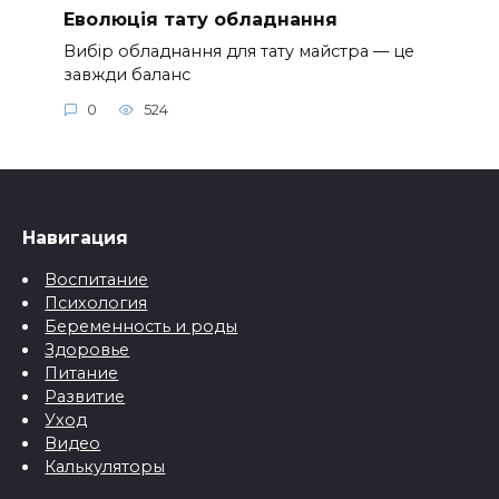
Еволюція тату обладнання
Вибір обладнання для тату майстра — це
завжди баланс
0
524
Навигация
Воспитание
Психология
Беременность и роды
Здоровье
Питание
Развитие
Уход
Видео
Калькуляторы