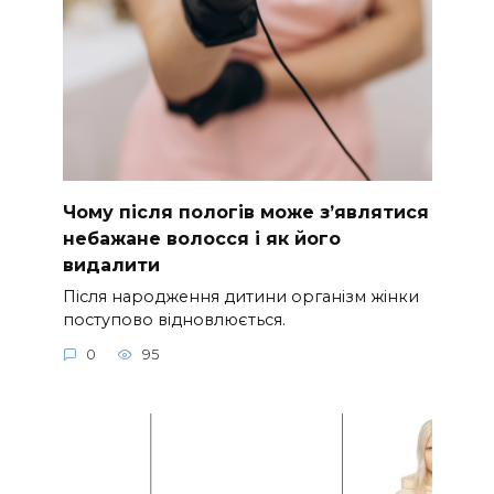
Чому після пологів може з’являтися
небажане волосся і як його
видалити
Після народження дитини організм жінки
поступово відновлюється.
0
95