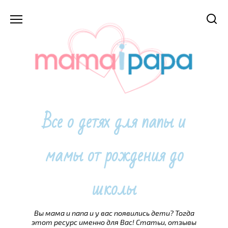
Перейти
к
содержанию
Все о детях для папы и
мамы от рождения до
школы
Вы мама и папа и у вас появились дети? Тогда
этот ресурс именно для Вас! Статьи, отзывы