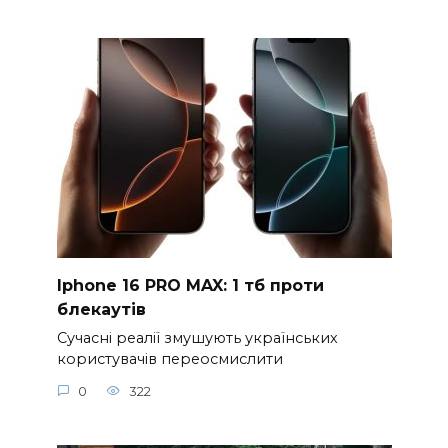
Iphone 16 PRO MAX: 1 тб проти
блекаутів
Сучасні реалії змушують українських
користувачів переосмислити
0
322