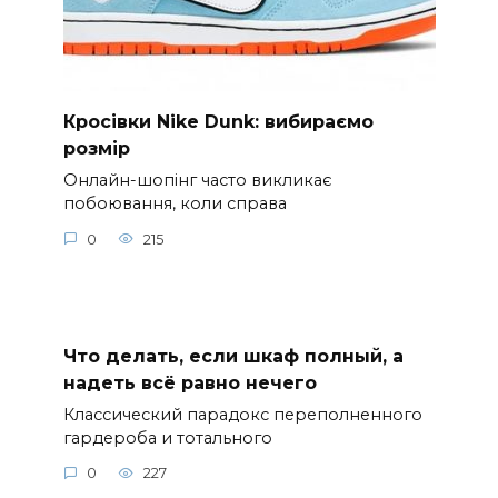
Кросівки Nike Dunk: вибираємо
розмір
Онлайн-шопінг часто викликає
побоювання, коли справа
0
215
Что делать, если шкаф полный, а
надеть всё равно нечего
Классический парадокс переполненного
гардероба и тотального
0
227