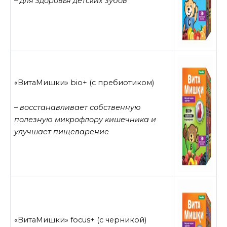
– для здоровья детских зубов
«ВитаМишки» bio+ (с пребиотиком)
– восстанавливает собственную
полезную микрофлору кишечника и
улучшает пищеварение
«ВитаМишки» focus+ (с черникой)