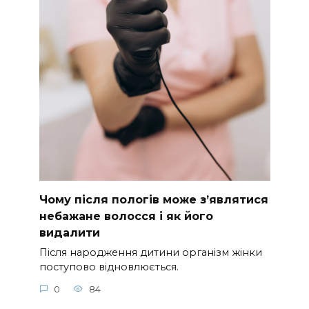
Чому після пологів може з’являтися
небажане волосся і як його
видалити
Після народження дитини організм жінки
поступово відновлюється.
0
84