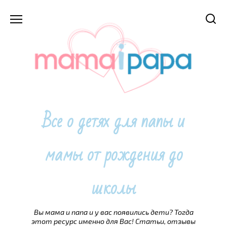
Перейти
к
содержанию
Все о детях для папы и
мамы от рождения до
школы
Вы мама и папа и у вас появились дети? Тогда
этот ресурс именно для Вас! Статьи, отзывы