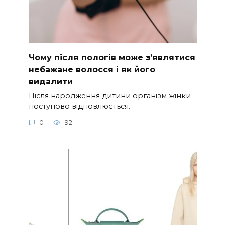
Чому після пологів може з’являтися
небажане волосся і як його
видалити
Після народження дитини організм жінки
поступово відновлюється.
0
92