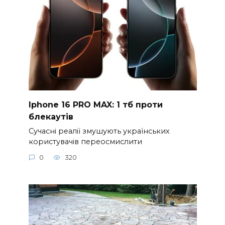
Iphone 16 PRO MAX: 1 тб проти
блекаутів
Сучасні реалії змушують українських
користувачів переосмислити
0
320