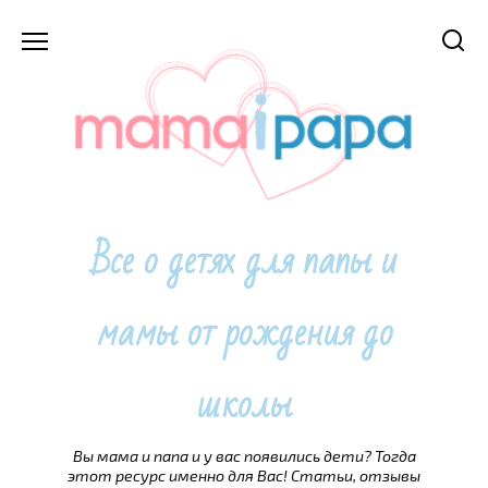
Перейти
к
содержанию
Все о детях для папы и
мамы от рождения до
школы
Вы мама и папа и у вас появились дети? Тогда
этот ресурс именно для Вас! Статьи, отзывы