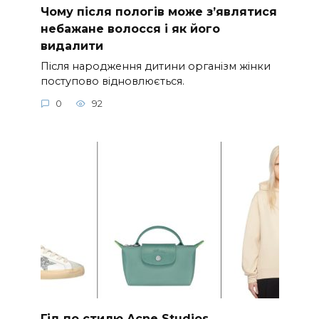
Чому після пологів може з’являтися
небажане волосся і як його
видалити
Після народження дитини організм жінки
поступово відновлюється.
0
92
Гід по стилю Acne Studios