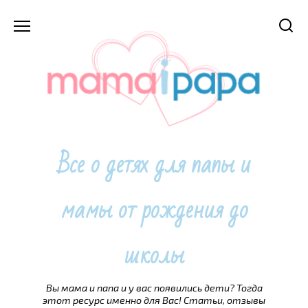
Перейти
к
содержанию
Все о детях для папы и
мамы от рождения до
школы
Вы мама и папа и у вас появились дети? Тогда
этот ресурс именно для Вас! Статьи, отзывы