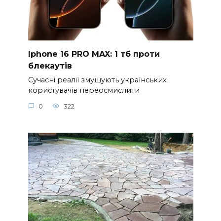
Iphone 16 PRO MAX: 1 тб проти
блекаутів
Сучасні реалії змушують українських
користувачів переосмислити
0
322