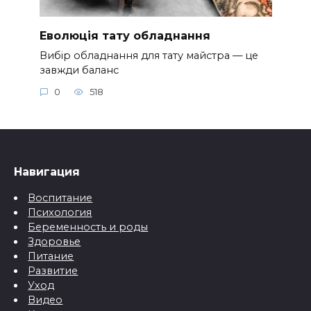
Еволюція тату обладнання
Вибір обладнання для тату майстра — це
завжди баланс
0
518
Навигация
Воспитание
Психология
Беременность и роды
Здоровье
Питание
Развитие
Уход
Видео