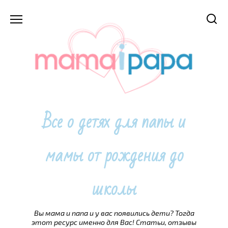
Перейти
к
содержанию
Все о детях для папы и
мамы от рождения до
школы
Вы мама и папа и у вас появились дети? Тогда
этот ресурс именно для Вас! Статьи, отзывы