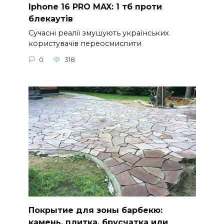
Iphone 16 PRO MAX: 1 тб проти
блекаутів
Сучасні реалії змушують українських
користувачів переосмислити
0
318
Покрытие для зоны барбекю:
камень, плитка, брусчатка или