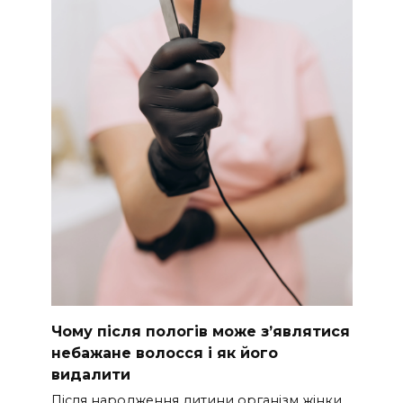
Чому після пологів може з’являтися
небажане волосся і як його
видалити
Після народження дитини організм жінки