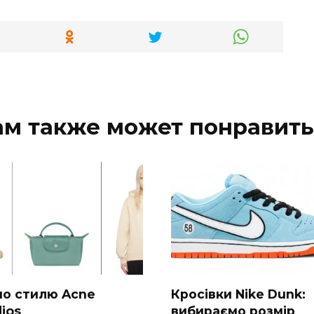
ам также может понравить
 по стилю Acne
Кросівки Nike Dunk:
ios
вибираємо розмір