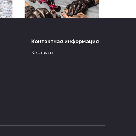
Контактная информация
Еволюція тату
обладнання
Контакты
ли
Вибір обладнання для тату
майстра — це завжди баланс
0
512
сто