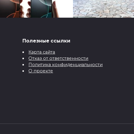
Полезные ссылки
ne 16 PRO MAX: 1 тб
Покрытие для зоны
ти блекаутів
барбекю: камень,
Карта сайта
Отказ от ответственности
плитка, брусчатка и
ні реалії змушують
Политика конфиденциальности
бетон
їнських користувачів
О проекте
осмислити
Бетон в благоустройстве
давно перестал быть про
318
0
279