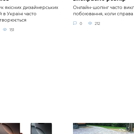
к якісних дизайнерських
Онлайн-шопінг часто вик
 в Україні часто
побоювання, коли справа
творюється
0
212
151