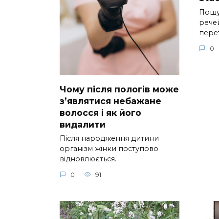
Пошу
речей
пере
0
Чому після пологів може
з’являтися небажане
волосся і як його
видалити
Після народження дитини
організм жінки поступово
відновлюється.
0
91