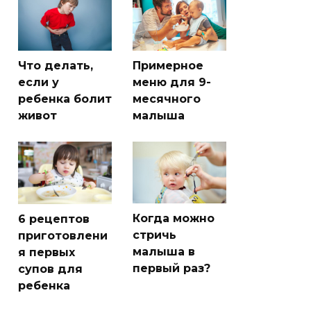
Что делать,
Примерное
если у
меню для 9-
ребенка болит
месячного
живот
малыша
Когда можно
6 рецептов
стричь
приготовлени
малыша в
я первых
первый раз?
супов для
ребенка