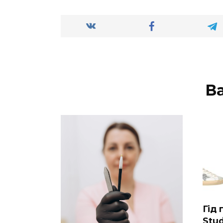
В
Гід
Stud