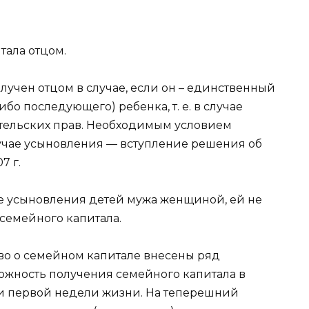
тала отцом.
лучен отцом в случае, если он – единственный
бо последующего) ребенка, т. е. в случае
тельских прав. Необходимым условием
учае усыновления — вступление решения об
7 г.
чае усыновления детей мужа женщиной, ей не
семейного капитала.
тво о семейном капитале внесены ряд
можность получения семейного капитала в
ии первой недели жизни. На теперешний