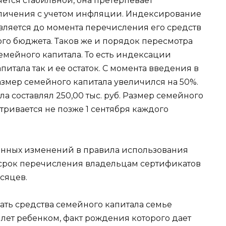
яется стабильной, она претерпевает
еличения с учетом инфляции. Индексирование
вляется до момента перечисления его средств
о бюджета. Таков же и порядок пересмотра
емейного капитала. То есть индексации
итала так и ее остаток. С момента введения в
азмер семейного капитала увеличился на 50%.
а составлял 250,00 тыс. руб. Размер семейного
ривается не позже 1 сентября каждого
венных изменений в правила использования
я срок перечисления владельцам сертификатов
сяцев.
ать средства семейного капитала семье
лет ребенком, факт рождения которого дает