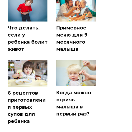
Что делать,
Примерное
если у
меню для 9-
ребенка болит
месячного
живот
малыша
Когда можно
6 рецептов
стричь
приготовлени
малыша в
я первых
первый раз?
супов для
ребенка