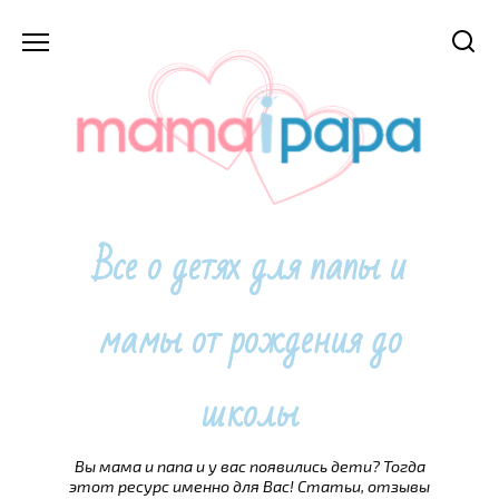
Перейти
к
содержанию
Все о детях для папы и
мамы от рождения до
школы
Вы мама и папа и у вас появились дети? Тогда
этот ресурс именно для Вас! Статьи, отзывы