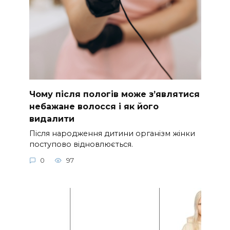
Чому після пологів може з’являтися
небажане волосся і як його
видалити
Після народження дитини організм жінки
поступово відновлюється.
0
97