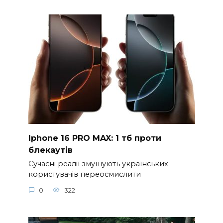
Iphone 16 PRO MAX: 1 тб проти
блекаутів
Сучасні реалії змушують українських
користувачів переосмислити
0
322