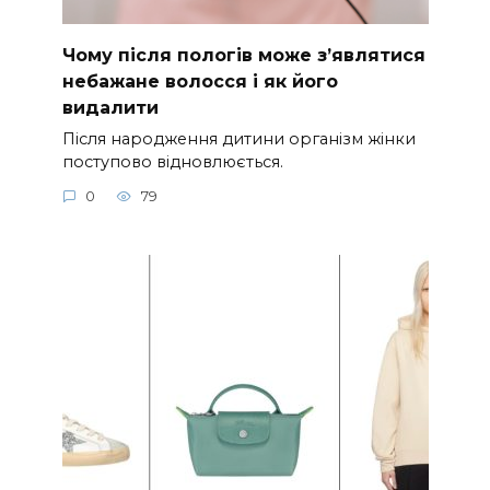
Чому після пологів може з’являтися
небажане волосся і як його
видалити
Після народження дитини організм жінки
поступово відновлюється.
0
79