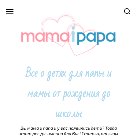
Перейти
к
содержанию
Все о детях для папы и
мамы от рождения до
школы
Вы мама и папа и у вас появились дети? Тогда
этот ресурс именно для Вас! Статьи, отзывы