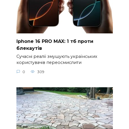
Iphone 16 PRO MAX: 1 тб проти
блекаутів
Сучасні реалії змушують українських
користувачів переосмислити
0
309