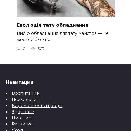
Еволюція тату обладнання
Вибір обладнання для тату майстра — це
завжди баланс
0
507
Навигация
Воспитание
Психология
Беременность и роды
Здоровье
Питание
Развитие
Уход