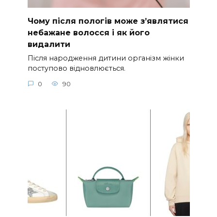
Чому після пологів може з’являтися
небажане волосся і як його
видалити
Після народження дитини організм жінки
поступово відновлюється.
0
90