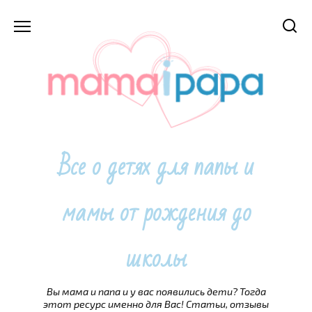
Перейти
к
содержанию
Все о детях для папы и
мамы от рождения до
школы
Вы мама и папа и у вас появились дети? Тогда
этот ресурс именно для Вас! Статьи, отзывы