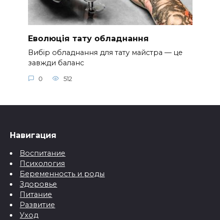
Еволюція тату обладнання
Вибір обладнання для тату майстра — це
завжди баланс
0
512
Навигация
Воспитание
Психология
Беременность и роды
Здоровье
Питание
Развитие
Уход