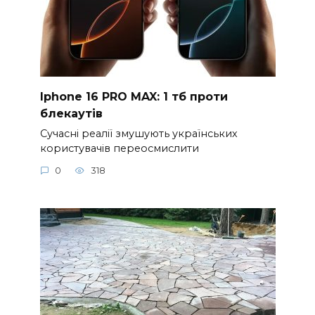
Iphone 16 PRO MAX: 1 тб проти
блекаутів
Сучасні реалії змушують українських
користувачів переосмислити
0
318