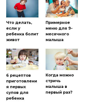
Что делать,
Примерное
если у
меню для 9-
ребенка болит
месячного
живот
малыша
Когда можно
6 рецептов
стричь
приготовлени
малыша в
я первых
первый раз?
супов для
ребенка