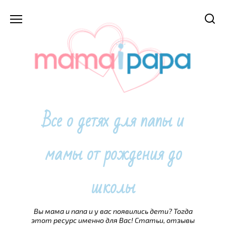
Перейти
к
содержанию
Все о детях для папы и
мамы от рождения до
школы
Вы мама и папа и у вас появились дети? Тогда
этот ресурс именно для Вас! Статьи, отзывы