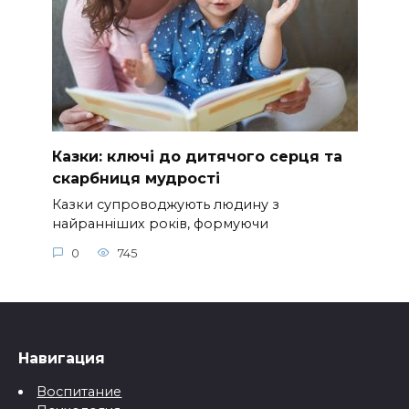
Казки: ключі до дитячого серця та
скарбниця мудрості
Казки супроводжують людину з
найранніших років, формуючи
0
745
Навигация
Воспитание