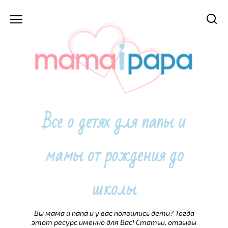
Перейти
к
содержанию
Все о детях для папы и
мамы от рождения до
школы
Вы мама и папа и у вас появились дети? Тогда
этот ресурс именно для Вас! Статьи, отзывы