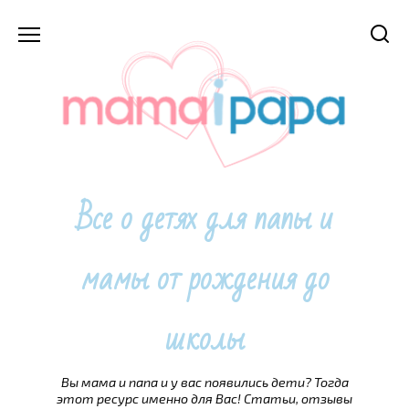
Перейти
к
содержанию
Все о детях для папы и
мамы от рождения до
школы
Вы мама и папа и у вас появились дети? Тогда
этот ресурс именно для Вас! Статьи, отзывы