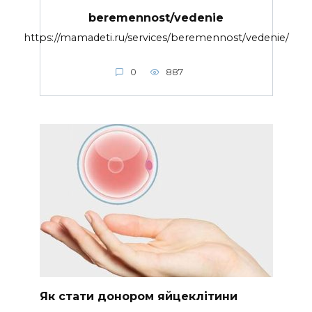
beremennost/vedenie
https://mamadeti.ru/services/beremennost/vedenie/
0
887
Як стати донором яйцеклітини