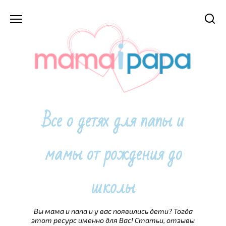
Перейти
к
содержанию
Все о детях для папы и
мамы от рождения до
школы
Вы мама и папа и у вас появились дети? Тогда
этот ресурс именно для Вас! Статьи, отзывы