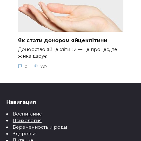
Як стати донором яйцеклітини
Донорство яйцеклітини — це процес, де
жінка дарує
0
797
Навигация
Воспитание
Психология
Беременность и роды
Здоровье
Питание