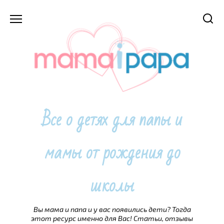
Перейти
к
содержанию
Все о детях для папы и
мамы от рождения до
школы
Вы мама и папа и у вас появились дети? Тогда
этот ресурс именно для Вас! Статьи, отзывы