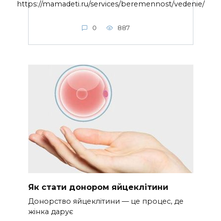
https://mamadeti.ru/services/beremennost/vedenie/
0
887
Як стати донором яйцеклітини
Донорство яйцеклітини — це процес, де
жінка дарує