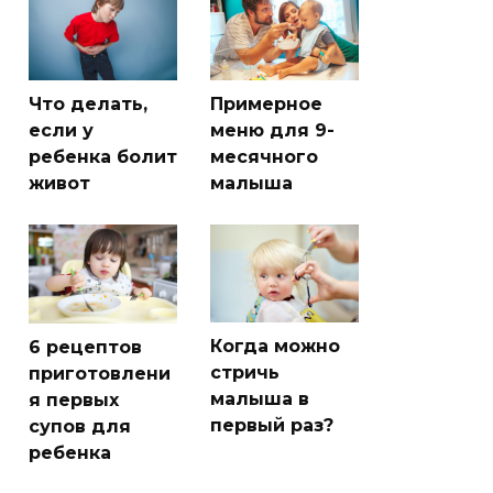
Что делать,
Примерное
если у
меню для 9-
ребенка болит
месячного
живот
малыша
Когда можно
6 рецептов
стричь
приготовлени
малыша в
я первых
первый раз?
супов для
ребенка