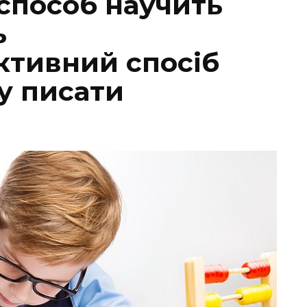
пособ научить
ь
тивний спосіб
у писати