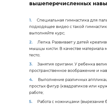
вышеперечисленных навы
Специальная гимнастика для паль
подходящее видео с такой гимнастико
выполняйте курс;
Лепка. Развивает у детей креати
мышцы кисти. В качестве материала м
тесто;
Занятия оригами. У ребенка велик
пространственное воображение и на
Выполнение различных аппликац
простых фигур (квадратиков или кру
работе;
Работа с ножницами (вырезание б