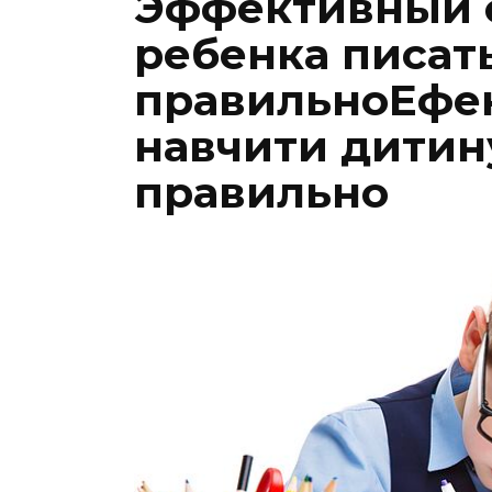
Эффективный с
ребенка писат
правильноЕфек
навчити дитин
правильно